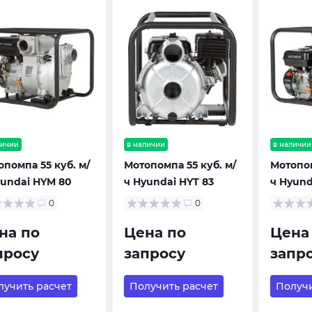
личии
в наличии
в наличии
опомпа 55 куб. м/
Мотопомпа 55 куб. м/
Мотопом
yundai HYM 80
ч Hyundai HYT 83
ч Hyund
0
0
на по
Цена по
Цена
просу
запросу
запр
лучить расчет
Получить расчет
Получи