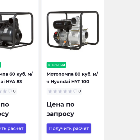
в наличии
па 60 куб. м/
Мотопомпа 80 куб. м/
ai HYA 83
ч Hyundai HYT 100
0
0
 по
Цена по
осу
запросу
ть расчет
Получить расчет