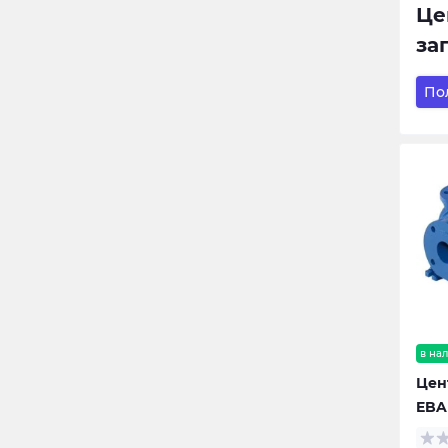
Це
за
По
в на
Цен
EBAR