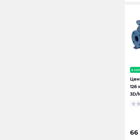
в на
Цен
126 
3D/M
66