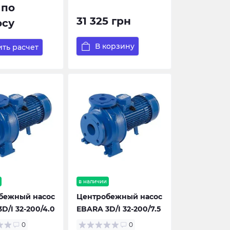
 по
31 325 грн
осу
В корзину
ть расчет
в наличии
бежный насос
Центробежный насос
D/I 32-200/4.0
EBARA 3D/I 32-200/7.5
0
0