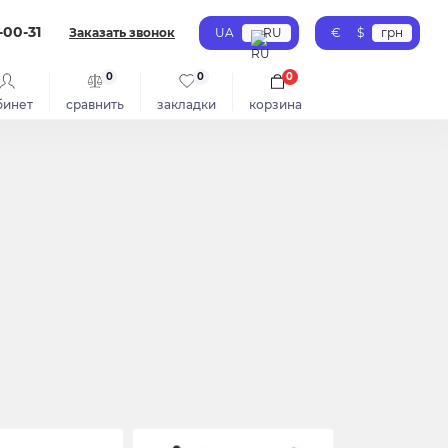
-00-31
Заказать звонок
UA
RU
€
$
грн
0
0
0
бинет
сравнить
закладки
корзина