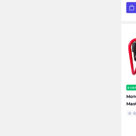
в на
Мот
Mas