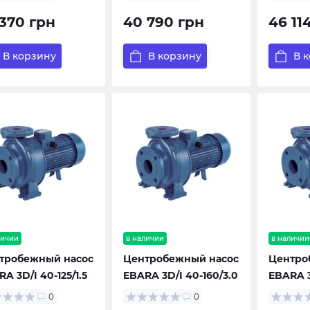
 370 грн
40 790 грн
46 11
В корзину
В корзину
В 
личии
в наличии
в наличии
тробежный насос
Центробежный насос
Центро
A 3D/I 40-125/1.5
EBARA 3D/I 40-160/3.0
EBARA 3
0
0