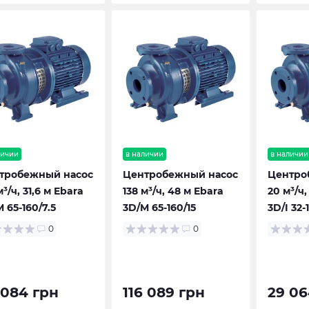
личии
в наличии
в наличии
тробежный насос
Центробежный насос
Центро
м³/ч, 31,6 м Ebara
138 м³/ч, 48 м Ebara
20 м³/ч,
 65-160/7.5
3D/M 65-160/15
3D/I 32-
0
0
 084 грн
116 089 грн
29 06