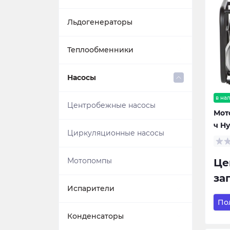
Льдогенераторы
Теплообменники
Пластинчатые
Насосы
теплообменники
в на
Центробежные насосы
Мото
Кожухотрубные
ч H
теплообменники
Циркуляционные насосы
Мотопомпы
Це
за
Испарители
По
Пластинчатый испарители
Конденсаторы