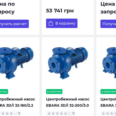
на по
Цена
53 741 грн
просу
запр
В корзину
лучить расчет
Получи
личии
в наличии
в наличии
тробежный насос
Центробежный насос
Центро
A 3D/I 32-160/2.2
EBARA 3D/I 32-200/3.0
EBARA 3
0
0