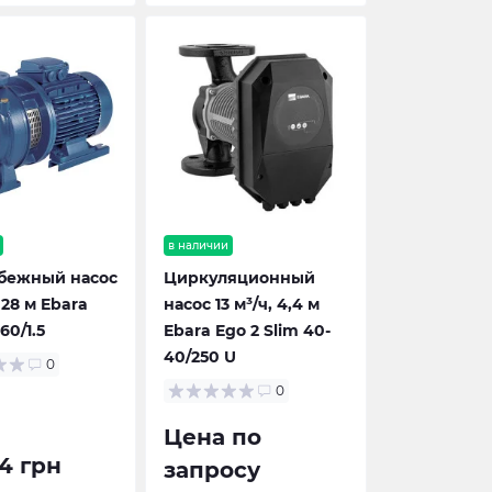
в наличии
бежный насос
Циркуляционный
 28 м Ebara
насос 13 м³/ч, 4,4 м
160/1.5
Ebara Ego 2 Slim 40-
40/250 U
0
0
Цена по
4 грн
запросу