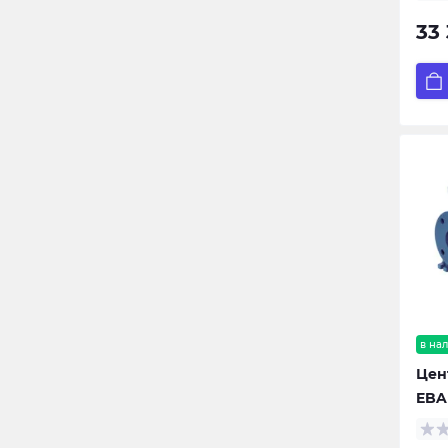
33
в на
Цен
EBAR