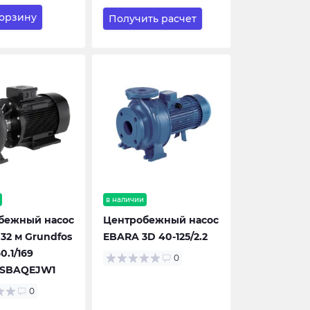
корзину
Получить расчет
в наличии
бежный насос
Центробежный насос
 32 м Grundfos
EBARA 3D 40-125/2.2
0.1/169
0
SBAQEJW1
0