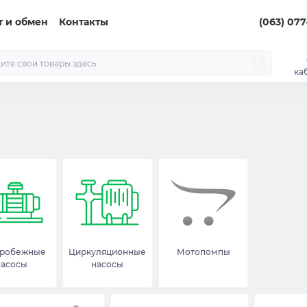
т и обмен
Контакты
(063) 077
ка
тробежные
Циркуляционные
Мотопомпы
насосы
насосы