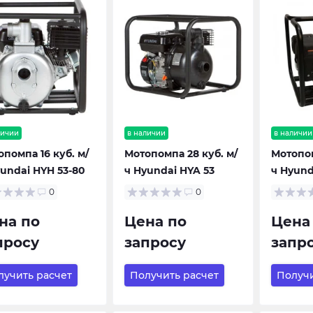
личии
в наличии
в наличии
помпа 16 куб. м/
Мотопомпа 28 куб. м/
Мотопом
yundai HYH 53-80
ч Hyundai HYA 53
ч Hyun
0
0
на по
Цена по
Цена
просу
запросу
запр
лучить расчет
Получить расчет
Получи