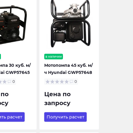
в наличии
па 30 куб. м/
Мотопомпа 45 куб. м/
dai GWP57645
ч Hyundai GWP57648
0
0
 по
Цена по
осу
запросу
ть расчет
Получить расчет