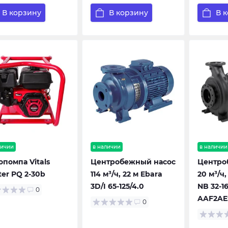
В корзину
В корзину
В 
личии
в наличии
в наличии
опомпа Vitals
Центробежный насос
Центро
ter PQ 2-30b
114 м³/ч, 22 м Ebara
20 м³/ч,
3D/I 65-125/4.0
NB 32-16
0
AAF2AE
0