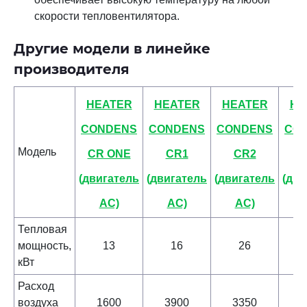
скорости тепловентилятора.
Другие модели в линейке
производителя
HEATER
HEATER
HEATER
HE
CONDENS
CONDENS
CONDENS
CO
Модель
CR ONE
CR1
CR2
(двигатель
(двигатель
(двигатель
(дви
AC)
AC)
AC)
Тепловая
мощность,
13
16
26
кВт
Расход
воздуха
1600
3900
3350
2