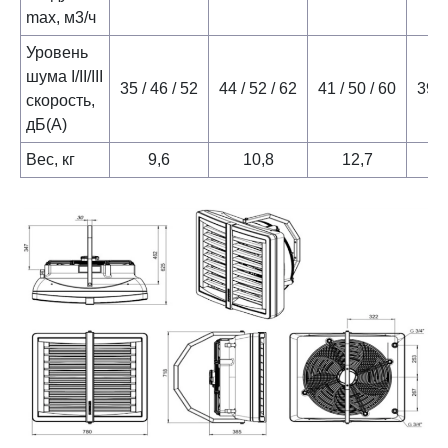
max, м3/ч
Уровень
шума І/ІІ/ІІІ
35 / 46 / 52
44 / 52 / 62
41 / 50 / 60
39 /
скорость,
дБ(А)
Вес, кг
9,6
10,8
12,7