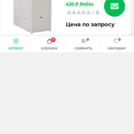
420-Р R454с
0
Цена по запросу
0
0
0
в наличии
каталог
корзина
сравнить
закладки
Получить расчет
Геотермальный
тепловой насос вода-
вода 77 кВт Thermocold
CWC HP XEA 019 R454B
0
Цена по запросу