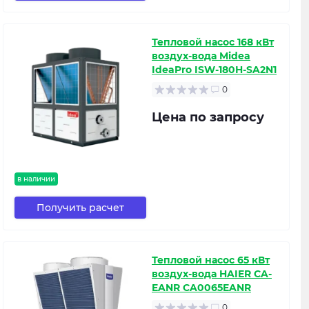
Тепловой насос 168 кВт
воздух-вода Midea
IdeaPro ISW-180H-SA2N1
0
Цена по запросу
в наличии
Получить расчет
Тепловой насос 65 кВт
воздух-вода HAIER CA-
EANR CA0065EANR
0