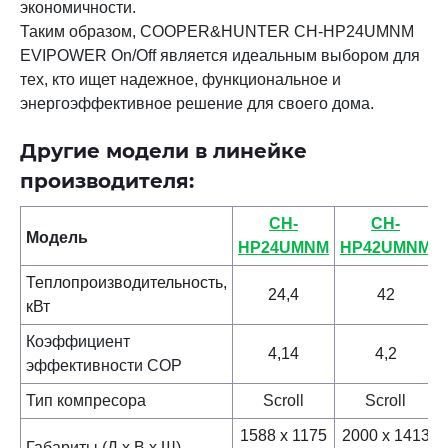
экономичности.
Таким образом, COOPER&HUNTER CH-HP24UMNM
EVIPOWER On/Off является идеальным выбором для
тех, кто ищет надежное, функциональное и
энергоэффективное решение для своего дома.
Другие модели в линейке
производителя:
CH-
CH-
Модель
HP24UMNM
HP42UMNM
Теплопроизводительность,
24,4
42
кВт
Коэффициент
4,14
4,2
эффективности
COP
Тип компресора
Scroll
Scroll
1588 х 1175
2000 х 1413
Габариты (Д х В х Ш)