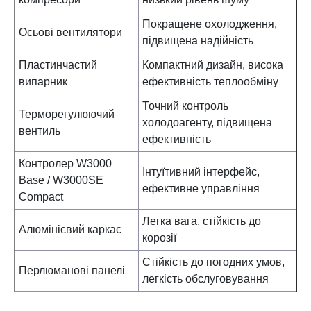
Покращене охолодження,
Осьові вентилятори
підвищена надійність
Пластинчастий
Компактний дизайн, висока
випарник
ефективність теплообміну
Точний контроль
Терморегулюючий
холодоагенту, підвищена
вентиль
ефективність
Контролер W3000
Інтуїтивний інтерфейс,
Base / W3000SE
ефективне управління
Compact
Легка вага, стійкість до
Алюмінієвий каркас
корозії
Стійкість до погодних умов,
Перлюманові панелі
легкість обслуговування