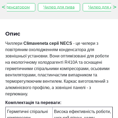
 конденсатором
Чилер для пива
Чилер для кон
Опис
Чиллери
Climaveneta серії NECS
- це чилери з
повітряним охолодженням конденсатора для
зовнішньої установки. Вони оптимізовані для роботи
на екологічному холодоагенті R410A та оснащені
герметичними спіральними компресорами, осьовими
вентиляторами, пластинчастим випарником та
терморегулюючим вентилем. Каркас виготовлений з
алюмінієвого профілю, а зовнішні панелі - з
перлюману.
Комплектація та переваги:
Герметичні спіральні
Висока ефективність роботи,
компресори
низький рівень шуму