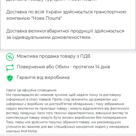
Доставка по всій Україні здійснюється транспортною
компанією "Нова Пошта"
Доставка великогабаритної продукціїї здійснюється
за індивідуальними домовленостями.
Можлива продажа товару з ПДВ
Повернення або Обмін - протягом 14 днів
Гарантія від виробника
Увага! Це офіційне сповіщення.
Ми прикладаємо всі можливі зусилля, щоб надати точну та достовірну
інформацію в описі товарів. Проте, слід зазначити, що джерелом цієї
інформації є виробник чи дистриб'ютор обладнання, і тому зображення
надані виключно як приклади товару і можуть відрізнятися від фактичного
вигляду продукції. Крім того, технічні характеристики, зовнішній вигляд та
комплектація товару можуть бути змінені виробником без попередження.
Тому, перш ніж здійснити покупку обраного товару, ми рекомендуємо
уточнити всі важливі для вас специфікації конкретної моделі у менеджерів
компанії Prof Portal.