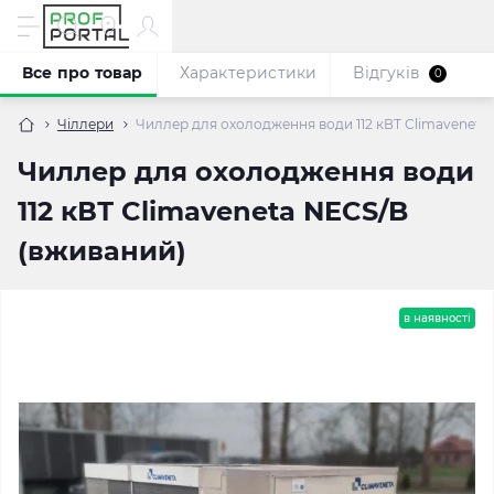
Все про товар
Характеристики
Відгуків
0
Чіллери
Чиллер для охолодження води 112 кВТ Climaveneta
Чиллер для охолодження води
112 кВТ Climaveneta NECS/B
(вживаний)
в наявності