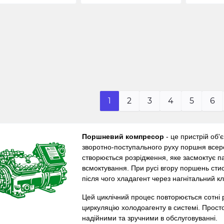
1
2
3
4
5
6
Поршневий компресор
- це пристрій об'
зворотно-поступального руху поршня всере
створюється розрідження, яке засмоктує п
всмоктування. При русі вгору поршень стис
після чого хладагент через нагнітальний к
Цей циклічний процес повторюється сотні 
циркуляцію холодоагенту в системі. Прос
надійними та зручними в обслуговуванні.