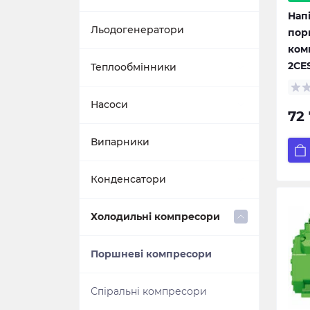
Нап
Льодогенератори
пор
ком
2CE
Теплообмінники
Пластинчасті теплообмінники
Насоси
72
Кожухотрубні
Центробіжні насоси
Випарники
теплообмінники
Циркуляційні насоси
Пластинчасті випарники
Конденсатори
Мотопомпи
Кожухотрубні випарники
Конденсатори повітряного
Холодильні компресори
охолодження
Поршневі компресори
Спіральні компресори