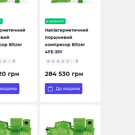
і
в наявності
ерметичний
Напівгерметичний
евий
поршневий
ор Bitzer
компресор Bitzer
4FE-35Y
0
0
20 грн
284 530 грн
 кошика
До кошика