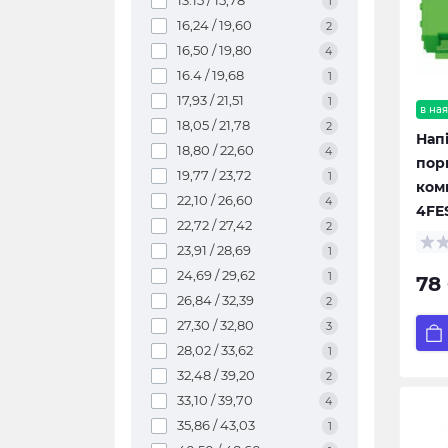
13.15 / 15,78
1
16,24 / 19,60
2
16,50 / 19,80
4
16.4 / 19,68
1
17,93 / 21,51
1
в ная
18,05 / 21,78
2
Нап
18,80 / 22,60
4
пор
19,77 / 23,72
1
ком
22,10 / 26,60
4
4FE
22,72 / 27,42
2
23,91 / 28,69
1
24,69 / 29,62
1
78
26,84 / 32,39
2
27,30 / 32,80
3
28,02 / 33,62
1
32,48 / 39,20
2
33,10 / 39,70
4
35,86 / 43,03
1