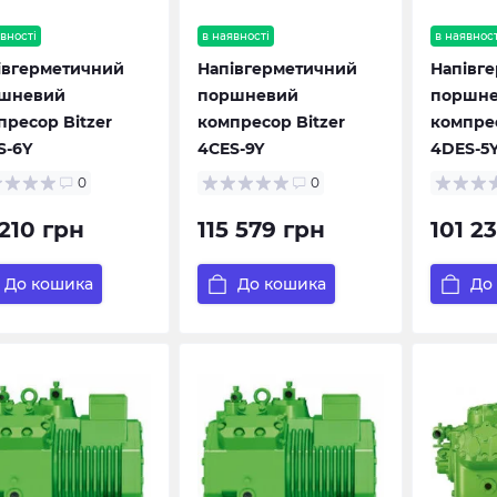
вності
в наявності
в наявност
івгерметичний
Напівгерметичний
Напівг
шневий
поршневий
поршн
пресор Bitzer
компресор Bitzer
компрес
S-6Y
4CES-9Y
4DES-5
0
0
 210 грн
115 579 грн
101 2
До кошика
До кошика
До