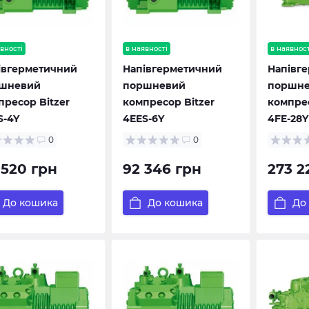
вності
в наявності
в наявност
івгерметичний
Напівгерметичний
Напівг
шневий
поршневий
поршн
пресор Bitzer
компресор Bitzer
компрес
S-4Y
4EES-6Y
4FE-28Y
0
0
 520 грн
92 346 грн
273 2
До кошика
До кошика
До