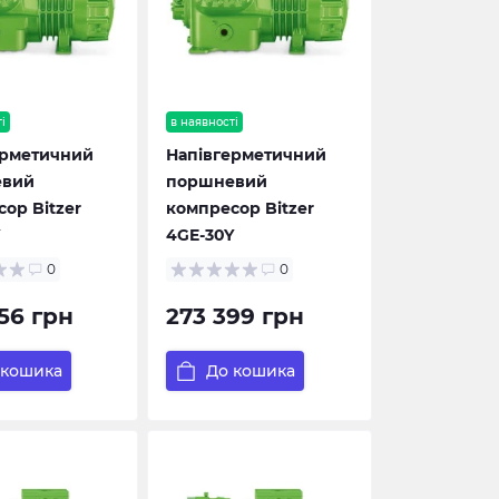
і
в наявності
ерметичний
Напівгерметичний
евий
поршневий
ор Bitzer
компресор Bitzer
4GE-30Y
0
0
56 грн
273 399 грн
 кошика
До кошика