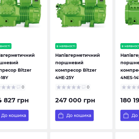
вності
в наявності
в наявност
івгерметичний
Напівгерметичний
Напівг
шневий
поршневий
поршн
пресор Bitzer
компресор Bitzer
компрес
-18Y
4HE-25Y
4NES-14
0
0
4 827 грн
247 000 грн
180 1
До кошика
До кошика
До