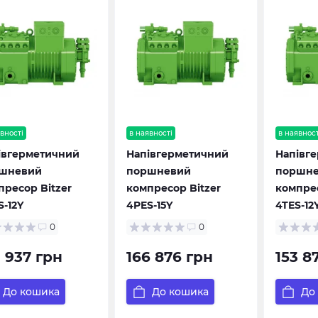
вності
в наявності
в наявност
івгерметичний
Напівгерметичний
Напівг
шневий
поршневий
поршн
пресор Bitzer
компресор Bitzer
компрес
S-12Y
4PES-15Y
4TES-12
0
0
9 937 грн
166 876 грн
153 8
До кошика
До кошика
До