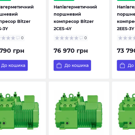
івгерметичний
Напівгерметичний
Напівг
шневий
поршневий
поршн
пресор Bitzer
компресор Bitzer
компрес
S-3Y
2CES-4Y
2EES-3Y
0
0
 790 грн
76 970 грн
73 79
До кошика
До кошика
До