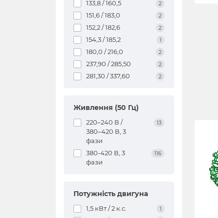
133,8 / 160,5
2
151,6 / 183,0
2
152,2 / 182,6
2
154,3 / 185,2
1
180,0 / 216,0
2
237,90 / 285,50
2
281,30 / 337,60
2
Живлення (50 Гц)
220–240 В /
13
380–420 В, 3
фази
380-420 В, 3
116
фази
Потужність двигуна
1,5 кВт / 2 к.с.
1