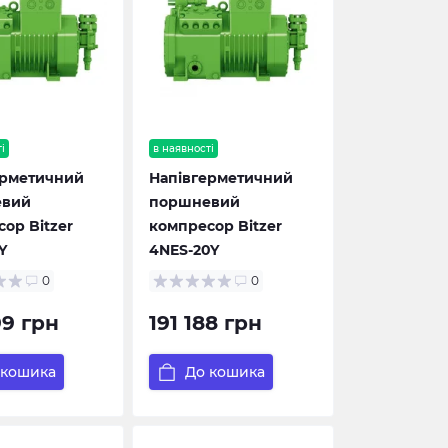
і
в наявності
ерметичний
Напівгерметичний
евий
поршневий
ор Bitzer
компресор Bitzer
Y
4NES-20Y
0
0
99 грн
191 188 грн
 кошика
До кошика