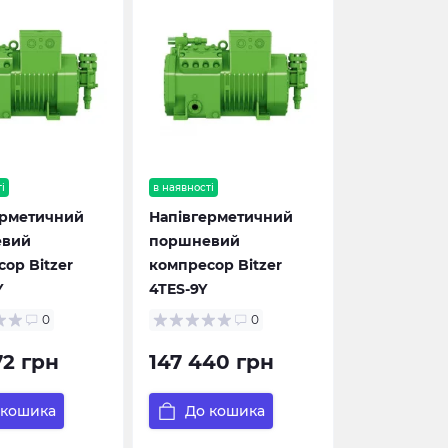
і
в наявності
ерметичний
Напівгерметичний
евий
поршневий
ор Bitzer
компресор Bitzer
Y
4TES-9Y
0
0
72 грн
147 440 грн
 кошика
До кошика