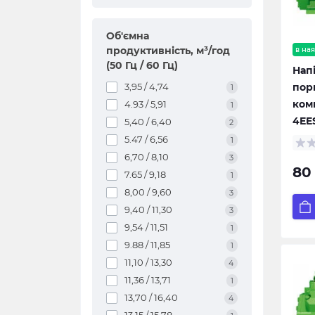
Об'ємна
продуктивність, м³/год
в ная
(50 Гц / 60 Гц)
Нап
3,95 / 4,74
пор
1
ком
4.93 / 5,91
1
4EE
5,40 / 6,40
2
5.47 / 6,56
1
6,70 / 8,10
3
80
7.65 / 9,18
1
8,00 / 9,60
3
9,40 / 11,30
3
9,54 / 11,51
1
9.88 / 11,85
1
11,10 / 13,30
4
11,36 / 13,71
1
13,70 / 16,40
4