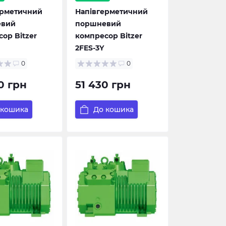
ерметичний
Напівгерметичний
евий
поршневий
ор Bitzer
компресор Bitzer
2FES-3Y
0
0
0 грн
51 430 грн
 кошика
До кошика