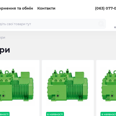
ернення та обмін
Контакти
(063) 077-
к
ори
ри
вності
в наявності
в наявност