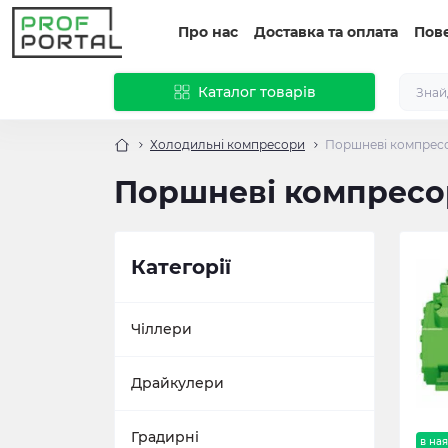
Про нас
Доставка та оплата
Пов
Каталог товарів
Холодильні компресори
Поршневі компрес
Поршневі компресо
Категорії
Чіллери
Драйкулери
Градирні
в ная