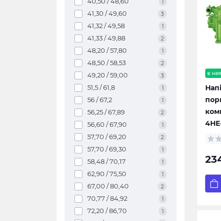
40,50 / 48,60
1
41,30 / 49,60
3
41,32 / 49,58
1
41,33 / 49,88
2
48,20 / 57,80
1
48,50 / 58,53
2
в ная
49,20 / 59,00
3
Нап
51,5 / 61,8
1
пор
56 / 67,2
1
ком
56,25 / 67,89
2
4HE
56,60 / 67,90
1
57,70 / 69,20
2
57,70 / 69,30
1
23
58,48 / 70,17
1
62,90 / 75,50
1
67,00 / 80,40
2
70,77 / 84,92
1
72,20 / 86,70
1