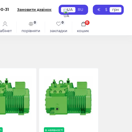
00-31
Замовити дзвінок
UA
RU
€
$
грн
0
0
0
абінет
порівняти
закладки
кошик
і
в наявності