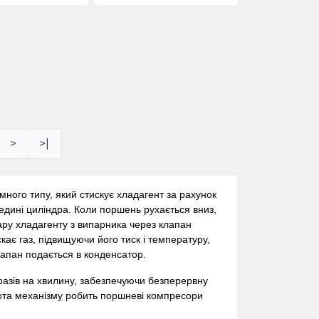
>
>|
ємного типу, який стискує хладагент за рахунок
дині циліндра. Коли поршень рухається вниз,
ару хладагенту з випарника через клапан
кає газ, підвищуючи його тиск і температуру,
лапан подається в конденсатор.
разів на хвилину, забезпечуючи безперервну
тота механізму робить поршневі компресори