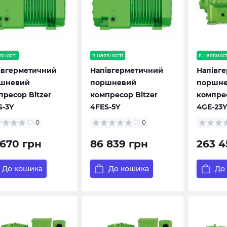
вності
в наявності
в наявност
івгерметичний
Напівгерметичний
Напівг
шневий
поршневий
поршн
пресор Bitzer
компресор Bitzer
компрес
S-3Y
4FES-5Y
4GE-23Y
0
0
 670 грн
86 839 грн
263 4
До кошика
До кошика
До