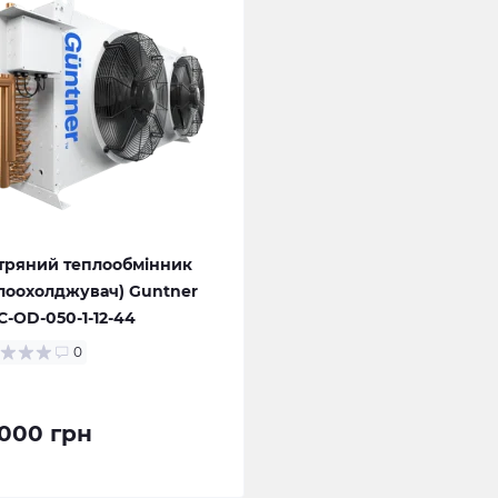
тряний теплообмінник
лоохолджувач) Guntner
-OD-050-1-12-44
0
000 грн