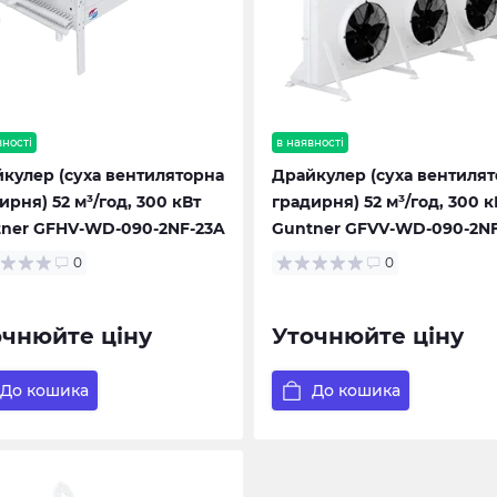
вності
в наявності
кулер (суха вентиляторна
Драйкулер (суха вентиля
ирня) 52 м³/год, 300 кВт
градирня) 52 м³/год, 300 к
ner GFHV-WD-090-2NF-23A
Guntner GFVV-WD-090-2NF
0
0
очнюйте ціну
Уточнюйте ціну
До кошика
До кошика