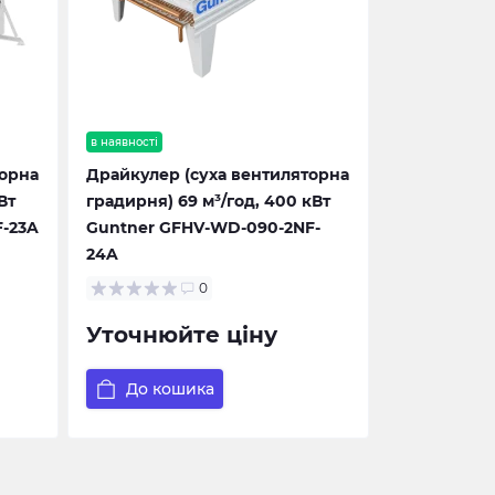
в наявності
торна
Драйкулер (суха вентиляторна
Вт
градирня) 69 м³/год, 400 кВт
-23A
Guntner GFHV-WD-090-2NF-
24A
0
Уточнюйте ціну
До кошика