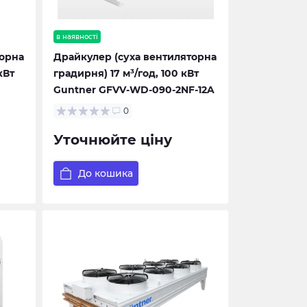
в наявності
торна
Драйкулер (суха вентиляторна
кВт
градирня) 17 м³/год, 100 кВт
Guntner GFVV-WD-090-2NF-12A
0
Уточнюйте ціну
До кошика