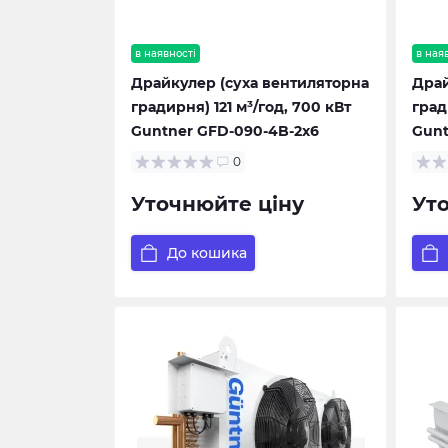
в наявності
в ная
Драйкулер (суха вентиляторна
Драй
градирня) 121 м³/год, 700 кВт
град
Guntner GFD-090-4B-2x6
Gunt
0
Уточнюйте ціну
Ут
До кошика