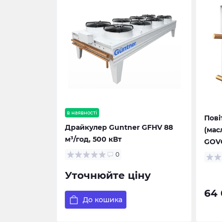
в наявності
Пові
Драйкулер Guntner GFHV 88
(мас
м³/год, 500 кВт
GOVC
0
Уточнюйте ціну
64 
До кошика