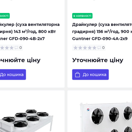
вності
в наявності
кулер (суха вентиляторна
Драйкулер (суха вентиля
ирня) 143 м³/год, 800 кВт
градирня) 156 м³/год, 900 
ner GFD-090-4B-2x7
Guntner GFD-090-4A-2x9
0
0
очнюйте ціну
Уточнюйте ціну
До кошика
До кошика