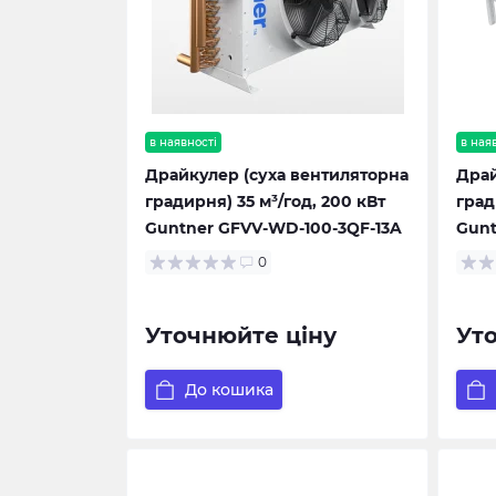
в наявності
в ная
Драйкулер (суха вентиляторна
Драй
градирня) 35 м³/год, 200 кВт
град
Guntner GFVV-WD-100-3QF-13A
Gunt
0
Уточнюйте ціну
Ут
До кошика