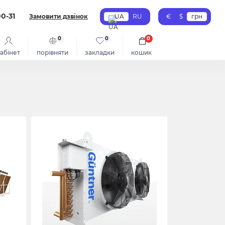
00-31
Замовити дзвінок
UA
RU
€
$
грн
0
0
0
абінет
порівняти
закладки
кошик