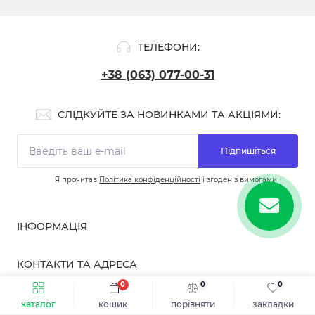
ТЕЛЕФОНИ:
+38 (063) 077-00-31
СЛІДКУЙТЕ ЗА НОВИНКАМИ ТА АКЦІЯМИ:
Підпишіться
Я прочитав
Політика конфіденційності
і згоден з вимогами
ІНФОРМАЦІЯ
Про нас
КОНТАКТИ ТА АДРЕСА
Доставка та оплата
0
0
0
Повернення та обмін
бульвар Вацлава Гавела, 10, Київ, Україна
"
Контакти
каталог
кошик
порівняти
закладки