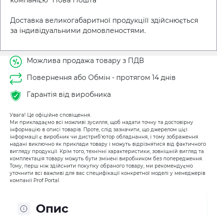
компанією "Нова Пошта"
Доставка великогабаритної продукціїї здійснюється
за індивідуальними домовленостями.
Можлива продажа товару з ПДВ
Повернення або Обмін - протягом 14 днів
Гарантія від виробника
Увага! Це офіційне сповіщення.
Ми прикладаємо всі можливі зусилля, щоб надати точну та достовірну
інформацію в описі товарів. Проте, слід зазначити, що джерелом цієї
інформації є виробник чи дистриб'ютор обладнання, і тому зображення
надані виключно як приклади товару і можуть відрізнятися від фактичного
вигляду продукції. Крім того, технічні характеристики, зовнішній вигляд та
комплектація товару можуть бути змінені виробником без попередження.
Тому, перш ніж здійснити покупку обраного товару, ми рекомендуємо
уточнити всі важливі для вас специфікації конкретної моделі у менеджерів
компанії Prof Portal.
Опис