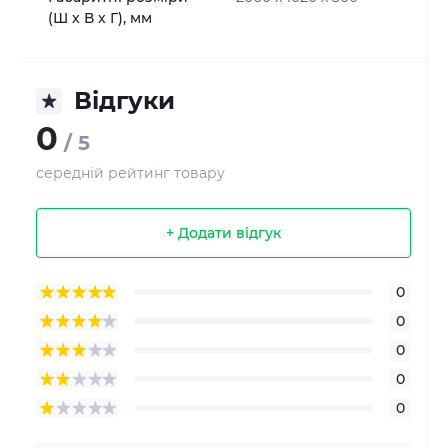
(Ш х В х Г), мм
Відгуки
0
/ 5
середній рейтинг товару
+ Додати відгук
0
0
0
0
0