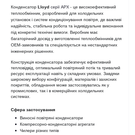
Конденсатор 
Lloyd
серії APX
 - це високоефективний 
теплообмінник, розроблений для холодильних 
установок і систем кондиціонування повітря, де важливі 
надійність, стабільна робота та індивідуальне виконання 
під конкретні технічні вимоги. Виробник має 
багаторічний досвід у виготовленні теплообмінників для 
OEM-замовників та спеціалізується на нестандартних 
інженерних рішеннях.
Конструкція конденсатора забезпечує ефективний 
тепловідвід, оптимальний повітряний потік та тривалий 
ресурс експлуатації навіть у складних умовах. Завдяки 
широкому вибору конфігурацій, матеріалів і захисних 
покриттів, обладнання може застосовуватись як у 
промислових, так і в комерційних холодильних 
системах.
Сфера застосування
Виносні повітряні конденсатори
Компресорно-конденсаторні агрегати
Чилери різних типів