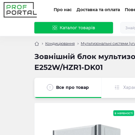
Про нас
Доставка та оплата
Пов
Каталог товарів
Кондиціювання
Мультизональні системи (vrv
Зовнішній блок мультизо
E252W/HZR1-DK01
Все про товар
Хара
в наявності