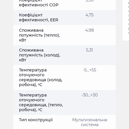
ефективності COP
Коефіцієнт
4,75
ефективності, EER
Споживана
4,98
потужність (тепло),
кВт
Споживана
5,31
потужність (холод),
кВт
Температура
-5...+55
оточуючого
середовища (холод,
робоча), ᵒС
Температура
-30...+30
оточуючого
середовища, (тепло,
робоча), ᵒС
Тип конструкції
Мультизональна
система