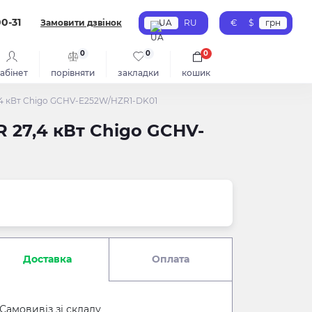
00-31
Замовити дзвінок
UA
RU
€
$
грн
0
0
0
абінет
порівняти
закладки
кошик
,4 кВт Chigo GCHV-E252W/HZR1-DK01
 27,4 кВт Chigo GCHV-
Доставка
Оплата
Самовивіз зі складу