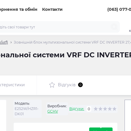
ернення та обмін
Контакти
(063) 077-
к
/vrf)
Зовнішній блок мультизональної системи VRF DC INVERTER 27
нальної системи VRF DC INVERTER
ктеристики
Відгуків
0
Модель:
Виробник:
E252W/HZR1-
Відгуки:
0
GCHV
DK01