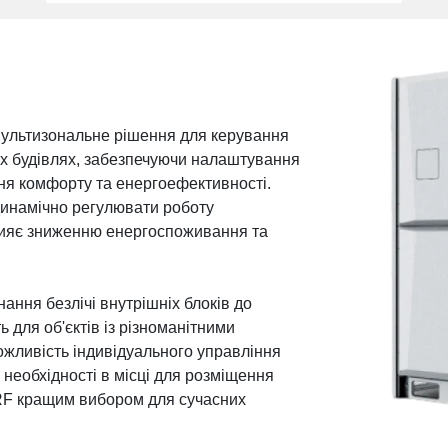
мультизональне рішення для керування
их будівлях, забезпечуючи налаштування
ня комфорту та енергоефективності.
 динамічно регулювати роботу
рияє зниженню енергоспоживання та
ання безлічі внутрішніх блоків до
 для об'єктів із різноманітними
жливість індивідуального управління
я необхідності в місці для розміщення
F кращим вибором для сучасних