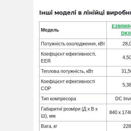
Інші моделі в лінійці вироб
E280W/
Модель
DK0
Потужність охолодження, кВт
28,
Коефіцієнт ефективності,
4,5
EER
Теплова потужність, кВт
31,5
Коефіцієнт ефективності
5,3
COP
Тип компресора
DC Inve
Габаритні розміри (Д х В х
840 x 174
Ш), мм
Вага, кг
228