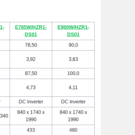
1-
E785W/HZR1-
E900W/HZR1-
DS01
DS01
78,50
90,0
3,92
3,63
87,50
100,0
4,73
4,11
r
DC Inverter
DC Inverter
840 x 1740 x
840 x 1740 x
1340
1990
1990
433
480