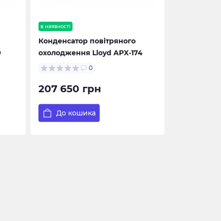
в наявності
Конденсатор повітряного
9
охолодження Lloyd APX-174
0
207 650 грн
До кошика