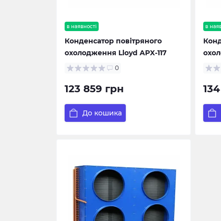
в наявності
в ная
Конденсатор повітряного
Конд
охолодження Lloyd APX-117
охол
0
123 859 грн
134
До кошика