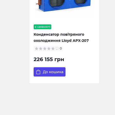
в наявності
Конденсатор повітряного
охолодження Lloyd APX-207
0
226 155 грн
До кошика