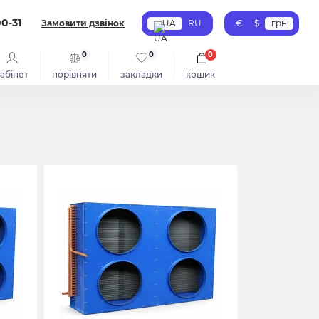
00-31
Замовити дзвінок
UA
RU
€
$
грн
0
0
0
абінет
порівняти
закладки
кошик