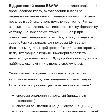
Відцентровий насос EBARA
 – це еталон надійності 
промислового класу, виготовлений в Італії за 
передовими японськими стандартами якості. Агрегат 
поєднує в собі міцну конструкцію корпусу, стійку до 
високих навантажень, та високоефективну гідравлічну 
частину, що забезпечує стабільний напір при 
мінімальних енерговитратах. Завдяки відповідності 
європейським стандартам (зокрема EN 733 для 
багатьох моделей), цей центробіжний насос гарантує 
легку інтеграцію в будь-які інженерні мережі та 
демонструє винятковий ККД, що робить його одним із 
найбільш економічних рішень у своєму класі.
Універсальність відцентрових насосів дозволяє 
вирішувати найскладніші завдання в різних галузях. 
Сфера застосування цього агрегату охоплює: 
системи опалення та котельні (циркуляція 
теплоносія);
системи вентиляції й кондиціонування (HVAC);
станції підвищення тиску для комунальних потреб;