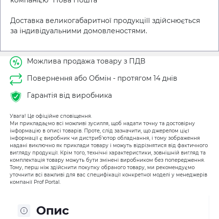
компанією "Нова Пошта"
Доставка великогабаритної продукціїї здійснюється
за індивідуальними домовленостями.
Можлива продажа товару з ПДВ
Повернення або Обмін - протягом 14 днів
Гарантія від виробника
Увага! Це офіційне сповіщення.
Ми прикладаємо всі можливі зусилля, щоб надати точну та достовірну
інформацію в описі товарів. Проте, слід зазначити, що джерелом цієї
інформації є виробник чи дистриб'ютор обладнання, і тому зображення
надані виключно як приклади товару і можуть відрізнятися від фактичного
вигляду продукції. Крім того, технічні характеристики, зовнішній вигляд та
комплектація товару можуть бути змінені виробником без попередження.
Тому, перш ніж здійснити покупку обраного товару, ми рекомендуємо
уточнити всі важливі для вас специфікації конкретної моделі у менеджерів
компанії Prof Portal.
Опис