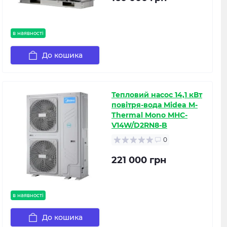
в наявності
До кошика
Тепловий насос 14,1 кВт
повітря-вода Midea M-
Thermal Mono MHC-
V14W/D2RN8-B
0
221 000 грн
в наявності
До кошика