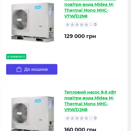
повітря-вода Midea M-
Thermal Mono MHC-
V7W/D2N8
0
129 000 грн
в наявності
До кошика
Тепловий насос 8,6 кВт
повітря-вода Midea M-
Thermal Mono MHC-
V9W/D2N8
0
160 000 грн