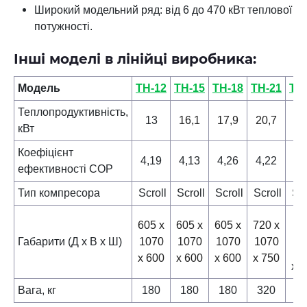
Широкий модельний ряд: від 6 до 470 кВт теплової
потужності.
Інші моделі в лінійці виробника:
Модель
ТН-12
ТН-15
ТН-18
ТН-21
ТН
Теплопродуктивність,
13
16,1
17,9
20,7
35
кВт
Коефіцієнт
4,19
4,13
4,26
4,22
4,
ефективності COP
Тип компресора
Scroll
Scroll
Scroll
Scroll
Scr
10
605 х
605 х
605 х
720 х
Габарити (Д х В х Ш)
1070
1070
1070
1070
14
х 600
х 600
х 600
х 750
х 
Вага, кг
180
180
180
320
4