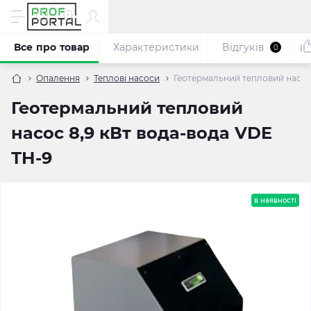
Все про товар
Характеристики
Відгуків
0
Опалення
Теплові насоси
Геотермальний тепловий насос 
Геотермальний тепловий
насос 8,9 кВт вода-вода VDE
ТН-9
в наявності