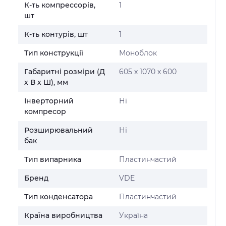
К-ть компрессорів,
1
шт
К-ть контурів, шт
1
Тип конструкції
Моноблок
Габаритні розміри (Д
605 х 1070 х 600
х В х Ш), мм
Інверторний
Ні
компресор
Розширювальний
Ні
бак
Тип випарника
Пластинчастий
Бренд
VDE
Тип конденсатора
Пластинчастий
Країна виробництва
Україна