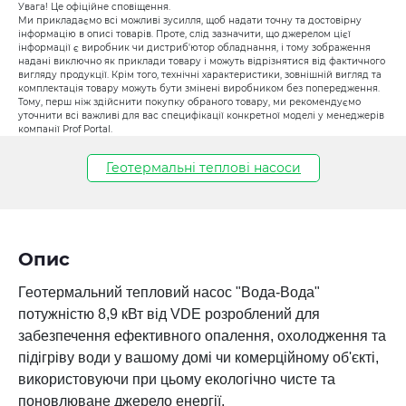
Увага! Це офіційне сповіщення.
Ми прикладаємо всі можливі зусилля, щоб надати точну та достовірну
інформацію в описі товарів. Проте, слід зазначити, що джерелом цієї
інформації є виробник чи дистриб'ютор обладнання, і тому зображення
надані виключно як приклади товару і можуть відрізнятися від фактичного
вигляду продукції. Крім того, технічні характеристики, зовнішній вигляд та
комплектація товару можуть бути змінені виробником без попередження.
Тому, перш ніж здійснити покупку обраного товару, ми рекомендуємо
уточнити всі важливі для вас специфікації конкретної моделі у менеджерів
компанії Prof Portal.
Геотермальні теплові насоси
Опис
Геотермальний тепловий насос "Вода-Вода"
потужністю 8,9 кВт від VDE розроблений для
забезпечення ефективного опалення, охолодження та
підігріву води у вашому домі чи комерційному об'єкті,
використовуючи при цьому екологічно чисте та
поновлюване джерело енергії.