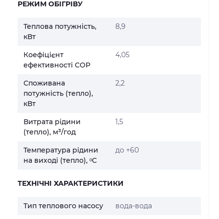
РЕЖИМ ОБІГРІВУ
Теплова потужність,
8,9
кВт
Коефіцієнт
4,05
ефективності COP
Споживана
2,2
потужність (тепло),
кВт
Витрата рідини
1,5
(тепло), м³/год
Температура рідини
до +60
на виході (тепло), ᵒС
ТЕХНІЧНІ ХАРАКТЕРИСТИКИ
Тип теплового насосу
вода-вода