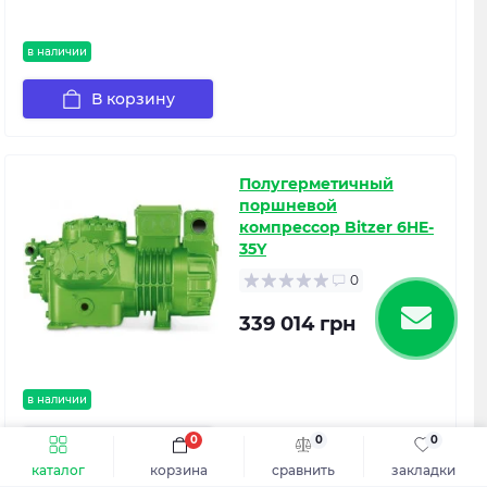
в наличии
В корзину
Полугерметичный
поршневой
компрессор Bitzer 6HE-
35Y
0
339 014 грн
в наличии
0
0
0
В корзину
каталог
корзина
сравнить
закладки