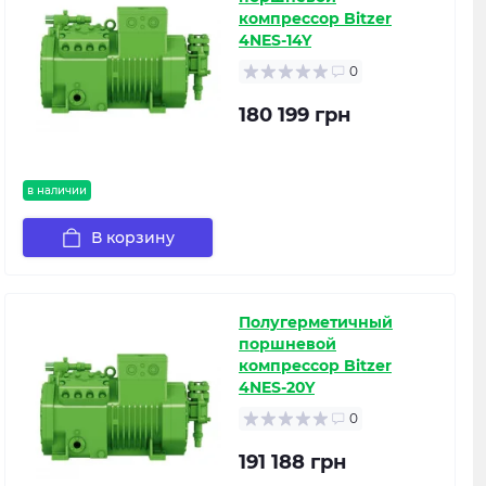
компрессор Bitzer
4NES-14Y
0
180 199 грн
в наличии
В корзину
Полугерметичный
поршневой
компрессор Bitzer
4NES-20Y
0
191 188 грн