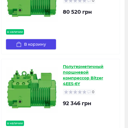
0
80 520 грн
в наличии
В корзину
Полугерметичный
поршневой
компрессор Bitzer
4EES-6Y
0
92 346 грн
в наличии