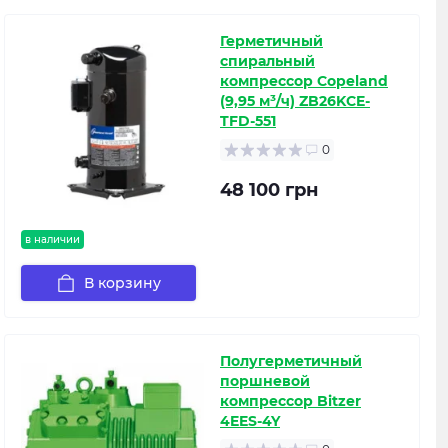
Герметичный
спиральный
компрессор Copeland
(9,95 м³/ч) ZB26KCE-
TFD-551
0
48 100 грн
в наличии
В корзину
Полугерметичный
поршневой
компрессор Bitzer
4EES-4Y