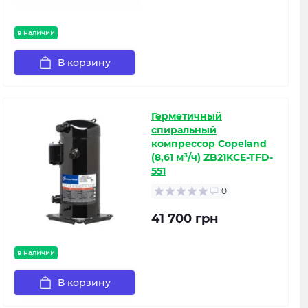
в наличии
В корзину
Герметичный
спиральный
компрессор Copeland
(8,61 м³/ч) ZB21KCE-TFD-
551
0
41 700 грн
в наличии
В корзину