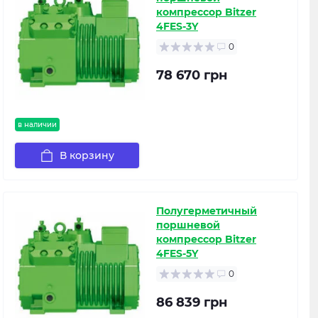
компрессор Bitzer
4FES-3Y
0
78 670 грн
в наличии
В корзину
Полугерметичный
поршневой
компрессор Bitzer
4FES-5Y
0
86 839 грн