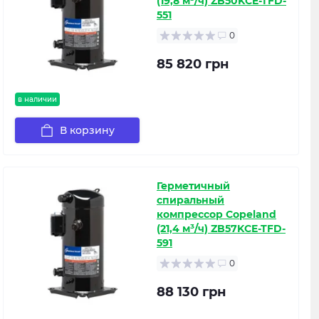
(19,8 м³/ч) ZB50KCE-TFD-
551
0
85 820 грн
в наличии
В корзину
Герметичный
спиральный
компрессор Copeland
(21,4 м³/ч) ZB57KCE-TFD-
591
0
88 130 грн