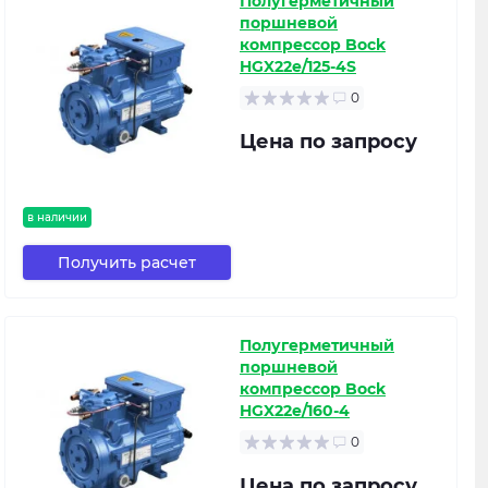
Полугерметичный
поршневой
компрессор Bock
HGX22e/125-4S
0
Цена по запросу
в наличии
Получить расчет
Полугерметичный
поршневой
компрессор Bock
HGX22e/160-4
0
Цена по запросу