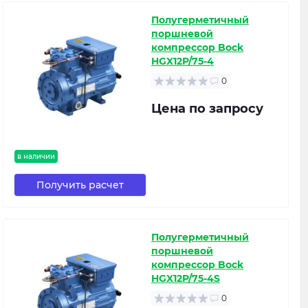
Полугерметичный
поршневой
компрессор Bock
HGX12P/75-4
0
Цена по запросу
в наличии
Получить расчет
Полугерметичный
поршневой
компрессор Bock
HGX12P/75-4S
0