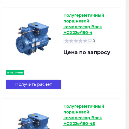
Полугерметичный
поршневой
компрессор Bock
HGX22e/190-4
0
Цена по запросу
в наличии
Получить расчет
Полугерметичный
поршневой
компрессор Bock
HGX22e/190-4S