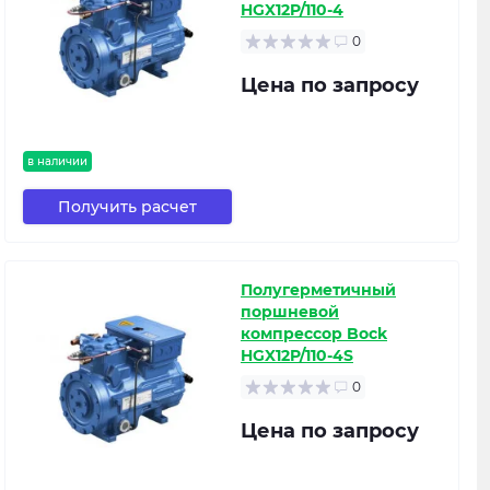
HGX12P/110-4
0
Цена по запросу
в наличии
Получить расчет
Полугерметичный
поршневой
компрессор Bock
HGX12P/110-4S
0
Цена по запросу