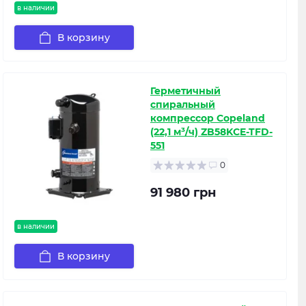
в наличии
В корзину
Герметичный
спиральный
компрессор Copeland
(22,1 м³/ч) ZB58KCE-TFD-
551
0
91 980 грн
в наличии
В корзину