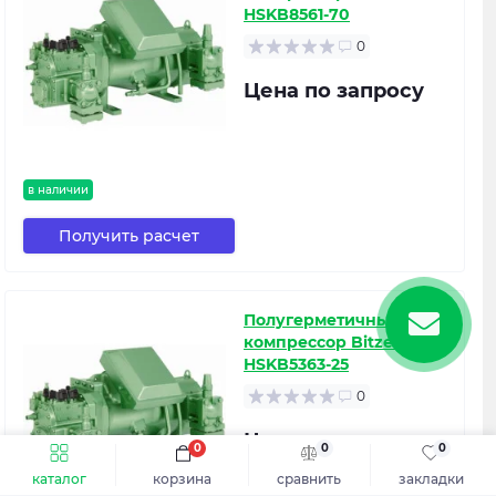
HSKB8561-70
0
Цена по запросу
в наличии
Получить расчет
Полугерметичный
компрессор Bitzer
HSKB5363-25
0
Цена по запросу
0
0
0
каталог
корзина
сравнить
закладки