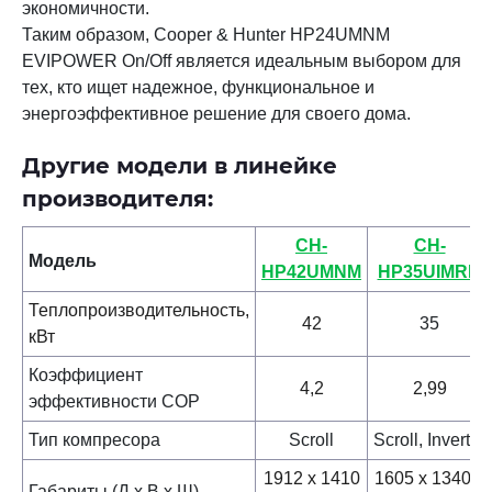
экономичности.
Таким образом, Cooper & Hunter HP24UMNM
EVIPOWER On/Off является идеальным выбором для
тех, кто ищет надежное, функциональное и
энергоэффективное решение для своего дома.
Другие модели в линейке
производителя:
CH-
CH-
Модель
HP42UMNM
HP35UIMRM
Теплопроизводительность,
42
35
кВт
Коэффициент
4,2
2,99
эффективности
COP
Тип компресора
Scroll
Scroll,
Inverter
1912 х 1410
1605 х 1340 x
Габариты (Д х В х Ш)