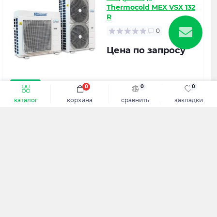
Thermocold MEX VSX 132
R
0
Цена по запросу
в наличии
0
0
0
каталог
корзина
сравнить
закладки
Получить расчет
ТЕЛЕФОНЫ:
+38 (063) 077-00-31
ПОДПИСЫВАЙТЕСЬ НА НОВОСТИ И АКЦИИ: