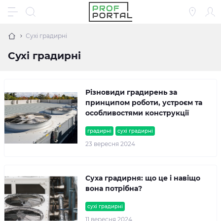
Сухі градирні
Сухі градирні
Різновиди градирень за
принципом роботи, устроєм та
особливостями конструкції
градирні
сухі градирні
23 вересня 2024
Суха градирня: що це і навіщо
вона потрібна?
сухі градирні
11 вересня 2024