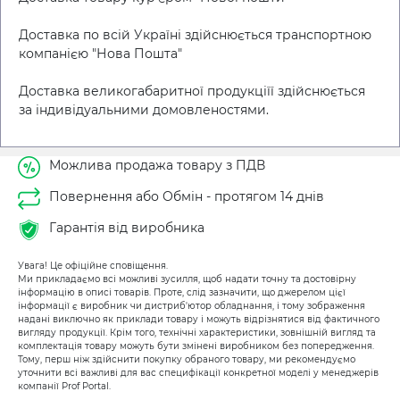
Доставка по всій Україні здійснюється транспортною
компанією "Нова Пошта"
Доставка великогабаритної продукціїї здійснюється
за індивідуальними домовленостями.
Можлива продажа товару з ПДВ
Повернення або Обмін - протягом 14 днів
Гарантія від виробника
Увага! Це офіційне сповіщення.
Ми прикладаємо всі можливі зусилля, щоб надати точну та достовірну
інформацію в описі товарів. Проте, слід зазначити, що джерелом цієї
інформації є виробник чи дистриб'ютор обладнання, і тому зображення
надані виключно як приклади товару і можуть відрізнятися від фактичного
вигляду продукції. Крім того, технічні характеристики, зовнішній вигляд та
комплектація товару можуть бути змінені виробником без попередження.
Тому, перш ніж здійснити покупку обраного товару, ми рекомендуємо
уточнити всі важливі для вас специфікації конкретної моделі у менеджерів
компанії Prof Portal.