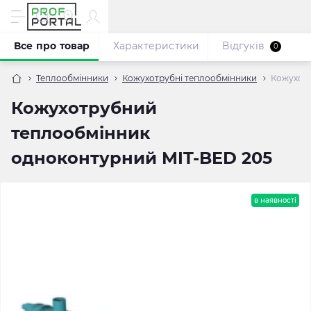
Все про товар
Характеристики
Відгуків
0
Теплообмінники
Кожухотрубні теплообмінники
Кожухотр
Кожухотрубний
теплообмінник
одноконтурний MIT-BED 205
в наявності