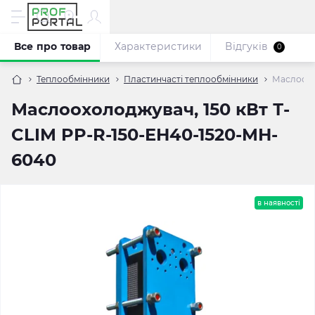
Все про товар
Характеристики
Відгуків
0
Теплообмінники
Пластинчасті теплообмінники
Маслоохо
Маслоохолоджувач, 150 кВт Т-
CLIM PP-R-150-EH40-1520-MH-
6040
в наявності