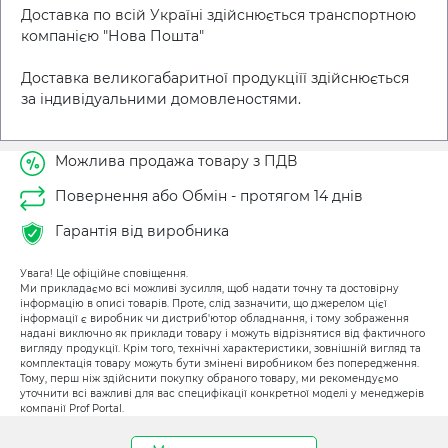
Доставка по всій Україні здійснюється транспортною
компанією "Нова Пошта"
Доставка великогабаритної продукціїї здійснюється
за індивідуальними домовленостями.
Можлива продажа товару з ПДВ
Повернення або Обмін - протягом 14 днів
Гарантія від виробника
Увага! Це офіційне сповіщення.
Ми прикладаємо всі можливі зусилля, щоб надати точну та достовірну
інформацію в описі товарів. Проте, слід зазначити, що джерелом цієї
інформації є виробник чи дистриб'ютор обладнання, і тому зображення
надані виключно як приклади товару і можуть відрізнятися від фактичного
вигляду продукції. Крім того, технічні характеристики, зовнішній вигляд та
комплектація товару можуть бути змінені виробником без попередження.
Тому, перш ніж здійснити покупку обраного товару, ми рекомендуємо
уточнити всі важливі для вас специфікації конкретної моделі у менеджерів
компанії Prof Portal.