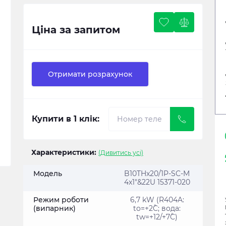
Ціна за запитом
Отримати розрахунок
Купити в 1 клік:
Характеристики:
(Дивитись усі)
Модель
B10THx20/1P-SC-M
4x1"&22U 15371-020
Режим роботи
6,7 kW (R404A:
(випарник)
tо=+2˚C; вода:
tw=+12/+7˚C)