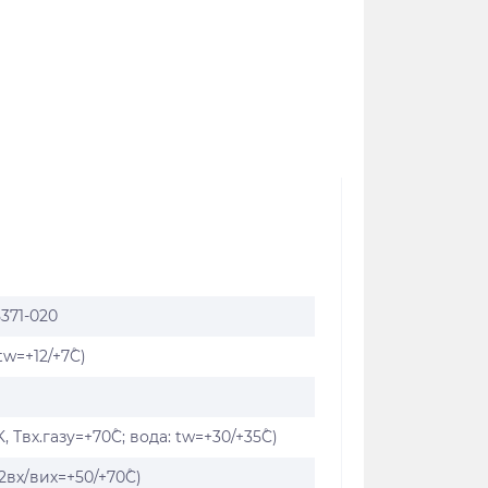
371-020
tw=+12/+7˚C)
, Твх.газу=+70˚C; вода: tw=+30/+35˚C)
t2вх/вих=+50/+70˚C)