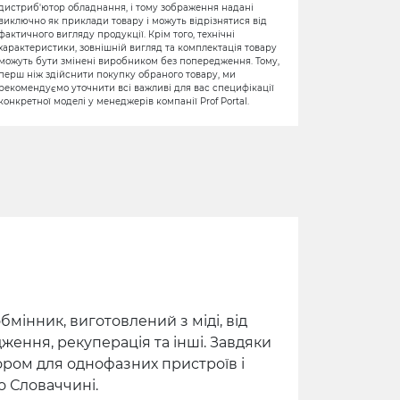
дистриб'ютор обладнання, і тому зображення надані
виключно як приклади товару і можуть відрізнятися від
фактичного вигляду продукції. Крім того, технічні
характеристики, зовнішній вигляд та комплектація товару
можуть бути змінені виробником без попередження. Тому,
перш ніж здійснити покупку обраного товару, ми
рекомендуємо уточнити всі важливі для вас специфікації
конкретної моделі у менеджерів компанії Prof Portal.
інник, виготовлений з міді, від
ження, рекуперація та інші. Завдяки
бором для однофазних пристроїв і
о Словаччині.