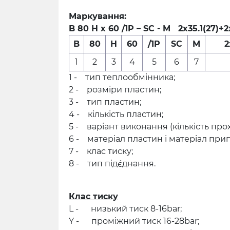
Маркування:
B 80 H x 60 /1P – SC - M 2x35.1(27)+2
B
80
H
60
/1P
SC
M
2
1
2
3
4
5
6
7
1 - тип теплообмінника;
2 - розміри пластин;
3 - тип пластин;
4 - кількість пластин;
5 - варіант виконання (кількість прох
6 - матеріал пластин і матеріал при
7 - клас тиску;
8 - тип під´єднання.
Клас тиску
L - низький тиск 8-16bar;
Y - проміжний тиск 16-28bar;