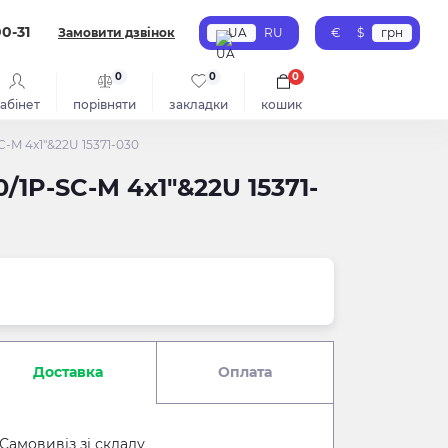
00-31
Замовити дзвінок
UA
RU
€
$
грн
0
0
0
абінет
порівняти
закладки
кошик
-M 4x1"&22U 15371-030
1P-SC-M 4x1"&22U 15371-
Доставка
Оплата
Самовивіз зі складу