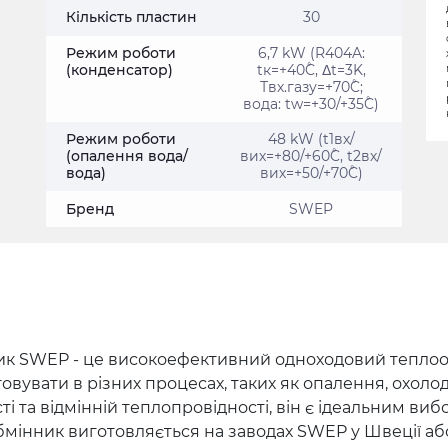
Кількість пластин
30
Режим роботи
6,7 kW (R404A:
(конденсатор)
tк=+40˚C, Δt=3K,
Твх.газу=+70˚C;
вода: tw=+30/+35˚C)
Режим роботи
48 kW (t1вх/
(опалення вода/
вих=+80/+60˚C, t2вх/
вода)
вих=+50/+70˚C)
Бренд
SWEP
 SWEP - це високоефективний одноходовий теплообм
вувати в різних процесах, таких як опалення, охолод
і та відмінній теплопровідності, він є ідеальним ви
бмінник виготовляється на заводах SWEP у Швеції аб