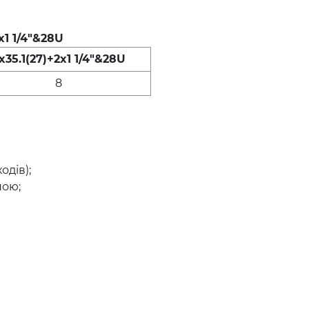
x1 1/4"&28U
x35.1(27)+2x1 1/4"&28U
8
одів);
пою;