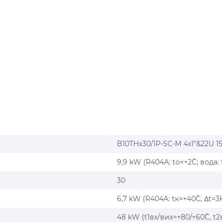
B10THx30/1P-SC-M 4x1"&22U 15
9,9 kW (R404A: tо=+2˚C; вода: 
30
6,7 kW (R404A: tк=+40˚C, Δt=3K
48 kW (t1вх/вих=+80/+60˚C, t2