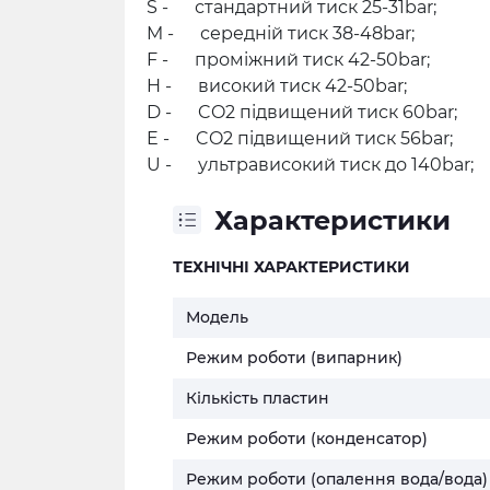
S - стандартний тиск 25-31bar;
M - середній тиск 38-48bar;
F - проміжний тиск 42-50bar;
H - високий тиск 42-50bar;
D - CO2 підвищений тиск 60bar;
E - CO2 підвищений тиск 56bar;
U - ультрависокий тиск до 140bar;
Характеристики
ТЕХНІЧНІ ХАРАКТЕРИСТИКИ
Модель
Режим роботи (випарник)
Кількість пластин
Режим роботи (конденсатор)
Режим роботи (опалення вода/вода)