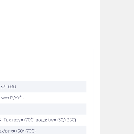
371-030
tw=+12/+7˚C)
, Твх.газу=+70˚C; вода: tw=+30/+35˚C)
вх/вих=+50/+70˚C)