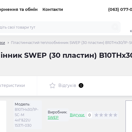
ернення та обмін
Контакти
(063) 077-
к
ики
Пластинчастий теплообмінник SWEP (30 пластин) B10THx30/1P-SC
нник SWEP (30 пластин) B10THx30/
ктеристики
Відгуків
0
Модель:
B10THx30/1P-
Виробник:
SC-M
Відгуки:
0
SWEP
4x1"&22U
15371-030