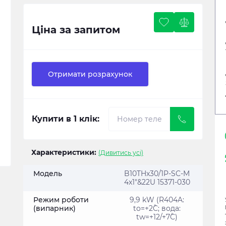
Ціна за запитом
Отримати розрахунок
Купити в 1 клік:
Характеристики:
(Дивитись усі)
Модель
B10THx30/1P-SC-M
4x1"&22U 15371-030
Режим роботи
9,9 kW (R404A:
(випарник)
tо=+2˚C; вода:
tw=+12/+7˚C)