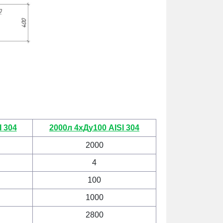
 304
2000л 4хДу100 AISI 304
2000
4
100
1000
2800