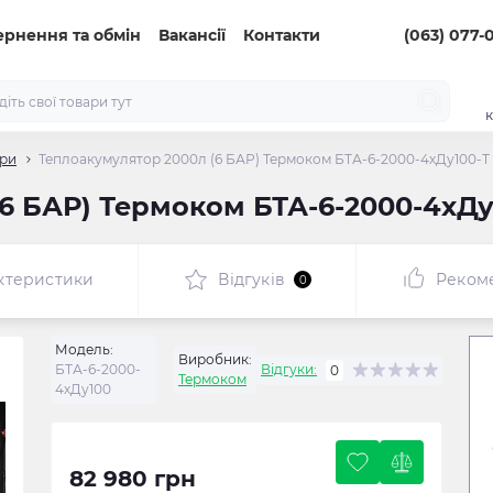
ернення та обмін
Вакансії
Контакти
(063) 077-
к
ори
Теплоакумулятор 2000л (6 БАР) Термоком БТА-6-2000-4хДу100-Т
6 БАР) Термоком БТА-6-2000-4хДу
ктеристики
Відгуків
Реком
0
Модель:
Виробник:
БТА-6-2000-
Відгуки:
0
Термоком
4хДу100
82 980 грн