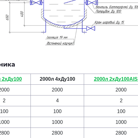
бника
 2хДу100
2000л 4хДу100
2000л 2хДу100AISI
2000
2000
2000
2
4
2
100
100
100
1000
1000
1000
2800
2800
2800