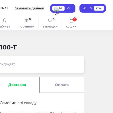
00-31
Замовити дзвінок
UA
RU
€
$
грн
0
0
0
абінет
порівняти
закладки
кошик
100-Т
ендуємо
Доставка
Оплата
Самовивіз зі складу