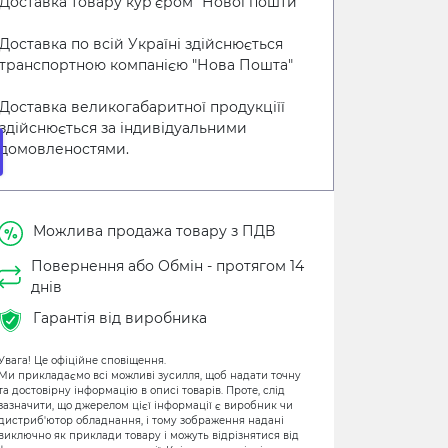
Доставка товару кур'єром "Нової пошти"
Доставка по всій Україні здійснюється
транспортною компанією "Нова Пошта"
Доставка великогабаритної продукціїї
здійснюється за індивідуальними
домовленостями.
Можлива продажа товару з ПДВ
Повернення або Обмін - протягом 14
днів
Гарантія від виробника
Увага! Це офіційне сповіщення.
Ми прикладаємо всі можливі зусилля, щоб надати точну
та достовірну інформацію в описі товарів. Проте, слід
зазначити, що джерелом цієї інформації є виробник чи
дистриб'ютор обладнання, і тому зображення надані
виключно як приклади товару і можуть відрізнятися від