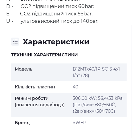
D - CO2 підвищений тиск 60bar;
E - CO2 підвищений тиск 56bar;
U - ультрависокий тиск до 140bar;
Характеристики
ТЕХНІЧНІ ХАРАКТЕРИСТИКИ
Модель
B12MTx40/1P-SC-S 4x1
1/4" (28)
Кількість пластин
40
Режим роботи
306,00 kW; 56,4/53 kPa
(опалення вода/вода)
(t1вх/вих=+80/+60˚C,
t2вх/вих=+50/+70˚C)
Бренд
SWEP