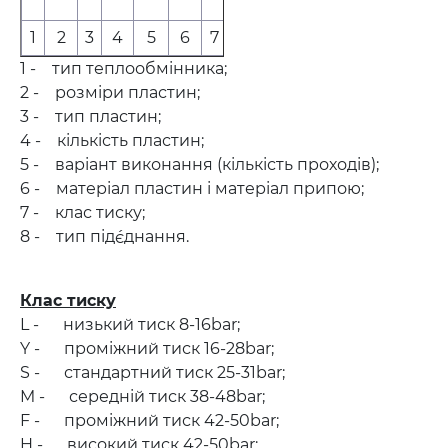
1/4"&28U
1
2
3
4
5
6
7
8
1 - тип теплообмінника;
2 - розміри пластин;
3 - тип пластин;
4 - кількість пластин;
5 - варіант виконання (кількість проходів);
6 - матеріал пластин і матеріал припою;
7 - клас тиску;
8 - тип під´єднання.
Клас тиску
L - низький тиск 8-16bar;
Y - проміжний тиск 16-28bar;
S - стандартний тиск 25-31bar;
M - середній тиск 38-48bar;
F - проміжний тиск 42-50bar;
H - високий тиск 42-50bar;