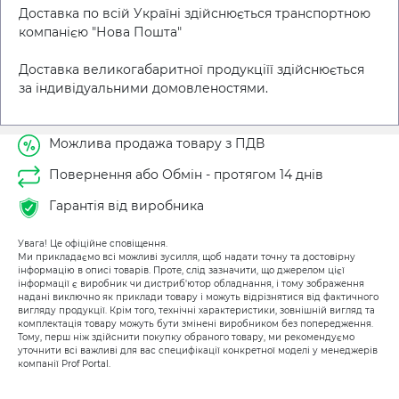
Доставка по всій Україні здійснюється транспортною
компанією "Нова Пошта"
Доставка великогабаритної продукціїї здійснюється
за індивідуальними домовленостями.
Можлива продажа товару з ПДВ
Повернення або Обмін - протягом 14 днів
Гарантія від виробника
Увага! Це офіційне сповіщення.
Ми прикладаємо всі можливі зусилля, щоб надати точну та достовірну
інформацію в описі товарів. Проте, слід зазначити, що джерелом цієї
інформації є виробник чи дистриб'ютор обладнання, і тому зображення
надані виключно як приклади товару і можуть відрізнятися від фактичного
вигляду продукції. Крім того, технічні характеристики, зовнішній вигляд та
комплектація товару можуть бути змінені виробником без попередження.
Тому, перш ніж здійснити покупку обраного товару, ми рекомендуємо
уточнити всі важливі для вас специфікації конкретної моделі у менеджерів
компанії Prof Portal.