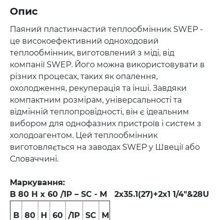
Опис
Паяний пластинчастий теплообмінник SWEP -
це високоефективний одноходовий
теплообмінник, виготовлений з міді, від
компанії SWEP. Його можна використовувати в
різних процесах, таких як опалення,
охолодження, рекуперація та інші. Завдяки
компактним розмірам, універсальності та
відмінній теплопровідності, він є ідеальним
вибором для однофазних пристроїв і систем з
холодоагентом. Цей теплообмінник
виготовляється на заводах SWEP у Швеції або
Словаччині.
Маркування:
B 80 H x 60 /1P – SC - M 2x35.1(27)+2x1 1/4"&28U
2x35.1(27)+2x1
B
80
H
60
/1P
SC
M