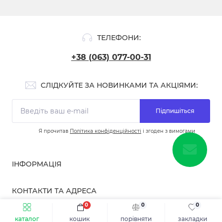
ТЕЛЕФОНИ:
+38 (063) 077-00-31
СЛІДКУЙТЕ ЗА НОВИНКАМИ ТА АКЦІЯМИ:
Підпишіться
Я прочитав
Політика конфіденційності
і згоден з вимогами
ІНФОРМАЦІЯ
Про нас
КОНТАКТИ ТА АДРЕСА
Доставка та оплата
0
0
0
Повернення та обмін
бульвар Вацлава Гавела, 10, Київ, Україна
"
Контакти
каталог
кошик
порівняти
закладки