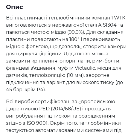
Опис
Всі пластинчасті теплообмінники компанії WTK
виготовляються з нержавіючої сталі AISI304 та
паяються чистою міддю (99,9%). Для складання
пластини повертають на 180° і перекривають
мідною фольгою, що дозволяє створити камери
для циркуляції рідини. Додатково можна
замовити кріплення, опорні лапи, рим-болти,
фланцеві з'єднання, муфти Victaulic, місця для
датчиків, теплоізоляцію (10 мм), зворотне
підключення та варіант для високого тиску (до
45 бар, крім P4).
Всі вироби сертифіковані за європейською
Директивою PED (2014/68/UE) і проходять
випробування під тиском та розрідженням
згідно з ISO 9001. Окрім того, теплообмінники
тестуються автоматизованими системами під