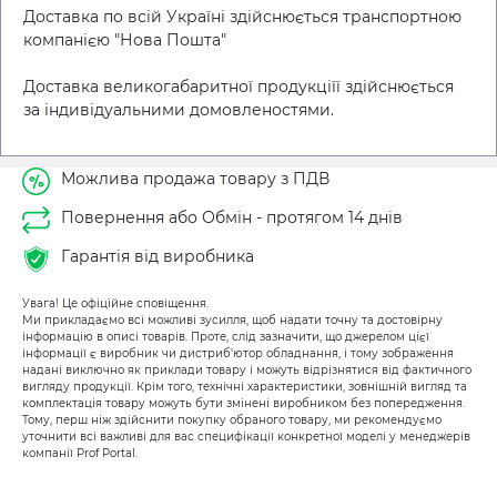
Доставка по всій Україні здійснюється транспортною
компанією "Нова Пошта"
Доставка великогабаритної продукціїї здійснюється
за індивідуальними домовленостями.
Можлива продажа товару з ПДВ
Повернення або Обмін - протягом 14 днів
Гарантія від виробника
Увага! Це офіційне сповіщення.
Ми прикладаємо всі можливі зусилля, щоб надати точну та достовірну
інформацію в описі товарів. Проте, слід зазначити, що джерелом цієї
інформації є виробник чи дистриб'ютор обладнання, і тому зображення
надані виключно як приклади товару і можуть відрізнятися від фактичного
вигляду продукції. Крім того, технічні характеристики, зовнішній вигляд та
комплектація товару можуть бути змінені виробником без попередження.
Тому, перш ніж здійснити покупку обраного товару, ми рекомендуємо
уточнити всі важливі для вас специфікації конкретної моделі у менеджерів
компанії Prof Portal.