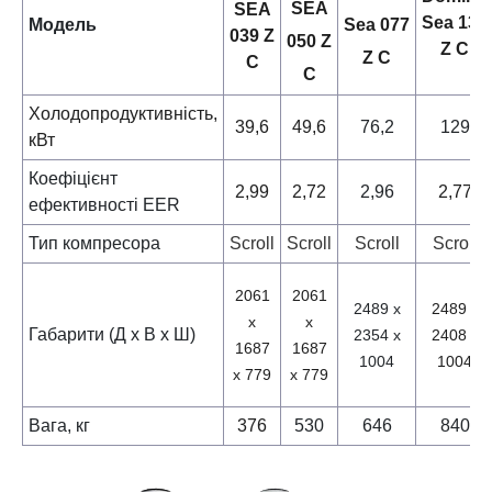
SEA
SEA
Sea 135
Модель
Sea 077
039 Z
050 Z
Z C
Z C
C
C
Холодопродуктивність,
39,6
49,6
76,2
129
кВт
Коефіцієнт
2,99
2,72
2,96
2,77
ефективності EER
Тип компресора
Scroll
Scroll
Scroll
Scroll
2061
2061
2489 х
2489 х
х
х
Габарити (Д х В х Ш)
2354 х
2408 х
1687
1687
1004
1004
х 779
х 779
Вага, кг
376
530
646
840