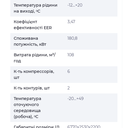
Температура рідини
-12...+20
на виході, ᵒС
Коефіцієнт
3,47
ефективності EER
Споживана
180,8
потужність, кВт
Витрата рідини, м³/
108
год
К-ть компрессорів,
6
шт
К-ть контурів, шт
2
Температура
-20...+49
оточуючого
середовища
(робоча), ᵒС
Габаритні розміри (Д
6770х2530х2200