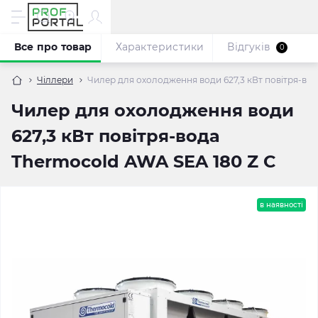
Все про товар
Характеристики
Відгуків
0
Чіллери
Чилер для охолодження води 627,3 кВт повітря-во
Чилер для охолодження води
627,3 кВт повітря-вода
Thermocold AWA SEA 180 Z C
в наявності