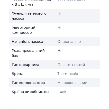
х В х Ш), мм
Функція теплового
Ні
насоса
Інверторний
Ні
компресор
Наявність насоса
Опціонально
Розширювальний
Ні
бак
Тип випарника
Пластинчастий
Бренд
Thermocold
Тип конденсатора
Мікрокональний
Країна виробництва
Італія