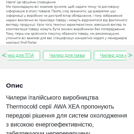
Увага! Це офіційне сповіщення.
Ми прикладаємо всі можливі зусилля, щоб надати точну та достовірну
інформацію в описі товарів. Проте, слід зазначити, що джерелом цієї
інформації є виробник чи дистриб'ютор обладнання, і тому зображення
надані виключно як приклади товару і можуть відрізнятися від фактичного
вигляду продукції. Крім того, технічні характеристики, зовнішній вигляд та
комплектація товару можуть бути змінені виробником без попередження.
Тому, перш ніж здійснити покупку обраного товару, ми рекомендуємо
уточнити всі важливі для вас специфікації конкретної моделі у менеджерів
компанії Prof Portal.
Чилер для ТПА
Чилер для пива
Чилер для кон
Опис
Чилери італійського виробництва
Thermocold серії AWA XEA пропонують
передові рішення для систем охолодження
з високою енергоефективністю,
забезпечуючи неперевершену