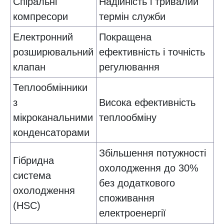
Спіральні
Надійність і тривалий
компресори
термін служби
Електронний
Покращена
розширювальний
ефективність і точність
клапан
регулювання
Теплообмінники
з
Висока ефективність
мікроканальними
теплообміну
конденсаторами
Збільшення потужності
Гібридна
охолодження до 30%
система
без додаткового
охолодження
споживання
(HSC)
електроенергії