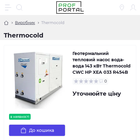
Виробник
Thermocold
Thermocold
Геотермальний
тепловий насос вода-
вода 143 кВт Thermocold
CWC HP XEA 033 R454B
0
Уточнюйте ціну
в наявності
До кошика