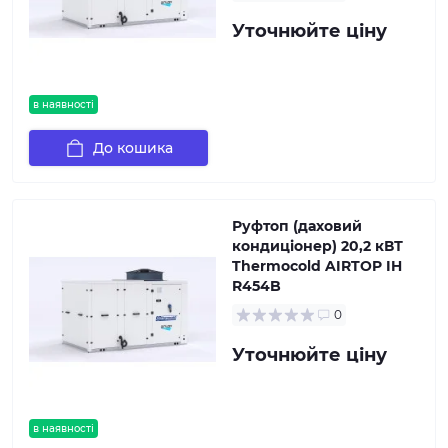
Уточнюйте ціну
в наявності
До кошика
Руфтоп (даховий
кондиціонер) 20,2 кВТ
Thermocold AIRTOP IH
R454B
0
Уточнюйте ціну
в наявності