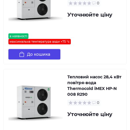
0
Уточнюйте ціну
в наявності
максимальна температура води +75 °c
До кошика
Тепловий насос 28,4 кВт
повітря-вода
Thermocold iMEX HP-N
008 R290
0
Уточнюйте ціну