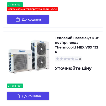
в наявності
максимальна температура води +75 °c
До кошика
Тепловий насос 32,7 кВт
повітря-вода
Thermocold MEX VSX 132
R
0
Уточнюйте ціну
в наявності
До кошика