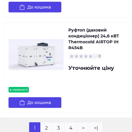
До кошика
Руфтоп (даховий
кондиціонер) 24,6 кВТ
Thermocold AIRTOP IH
R454B
0
Уточнюйте ціну
в наявності
До кошика
1
2
3
4
>
>|