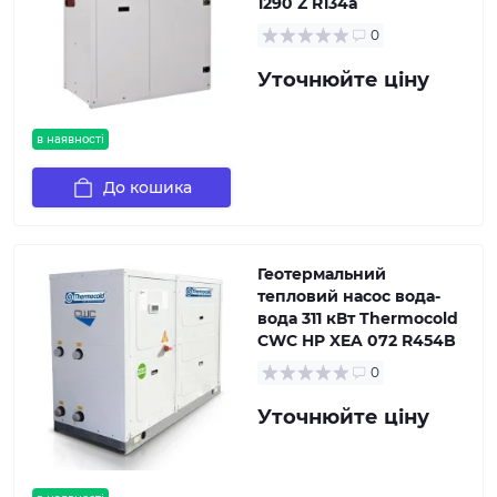
1290 Z R134a
0
Уточнюйте ціну
в наявності
До кошика
Геотермальний
тепловий насос вода-
вода 311 кВт Thermocold
CWC HP XEA 072 R454B
0
Уточнюйте ціну