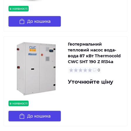
в наявності
До кошика
Геотермальний
тепловий насос вода-
вода 87 кВт Thermocold
CWC SHT 190 Z R134a
0
Уточнюйте ціну
в наявності
До кошика