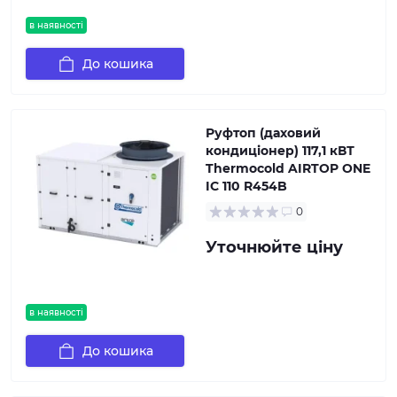
в наявності
До кошика
Руфтоп (даховий
кондиціонер) 117,1 кВТ
Thermocold AIRTOP ONE
IC 110 R454B
0
Уточнюйте ціну
в наявності
До кошика