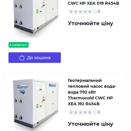
CWC HP XEA 019 R454B
0
Уточнюйте ціну
в наявності
До кошика
Геотермальний
тепловий насос вода-
вода 792 кВт
Thermocold CWC HP
XEA 192 R454B
0
Уточнюйте ціну