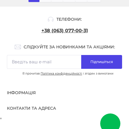
ТЕЛЕФОНИ:
+38 (063) 077-00-31
СЛІДКУЙТЕ ЗА НОВИНКАМИ ТА АКЦІЯМИ:
Підпишіться
Я прочитав
Політика конфіденційності
і згоден з вимогами
ІНФОРМАЦІЯ
Про нас
КОНТАКТИ ТА АДРЕСА
Доставка та оплата
Повернення та обмін
бульвар Вацлава Гавела, 10, Київ, Україна
"
Контакти