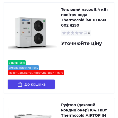
Тепловий насос 8,4 кВт
повітря-вода
Thermocold iMEX HP-N
002 R290
0
Уточнюйте ціну
в наявності
висока ефективність
максимальна температура води +75 °c
До кошика
Руфтоп (даховий
кондиціонер) 104,1 кВт
Thermocold AIRTOP IH