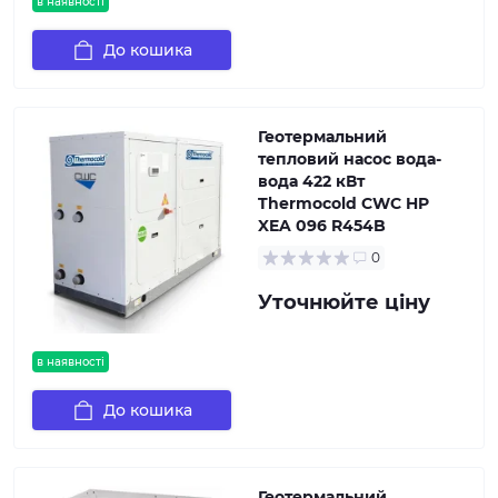
в наявності
До кошика
Геотермальний
тепловий насос вода-
вода 422 кВт
Thermocold CWC HP
XEA 096 R454B
0
Уточнюйте ціну
в наявності
До кошика
Геотермальний