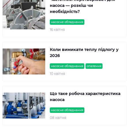
насоса — розкіш чи
необхідність?
насосне обладнання
16 квітня
Коли вимикати теплу підлогу у
2026
насосне обладнання
опалення
10 квітня
Що таке робоча характеристика
насоса
насосне обладнання
08 квітня