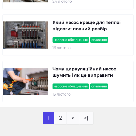
24 лютого
Який насос краще для теплої
підлоги: повний розбір
насосне обладнання
опалення
16 лютого
Чому циркуляційний насос
шумить і як це виправити
насосне обладнання
опалення
13 лютого
1
2
>
>|