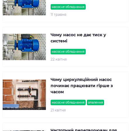
насосне обладнання
11 травня
Чому насос не дає тиск у
системі
насосне обладнання
22 квітня
Чому циркуляційний насос
починає працювати гірше з
часом
насосне обладнання
опалення
21 квітня
Частотний перетворювач для