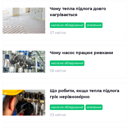
Чому тепла підлога довго
нагрівається
насосне обладнання
опалення
07 квітня
Чому насос працює ривками
насосне обладнання
06 квітня
Що робити, якщо тепла підлога
гріє нерівномірно
насосне обладнання
опалення
03 квітня