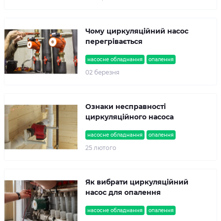
Чому циркуляційний насос
перегрівається
насосне обладнання
опалення
02 березня
Ознаки несправності
циркуляційного насоса
насосне обладнання
опалення
25 лютого
Як вибрати циркуляційний
насос для опалення
насосне обладнання
опалення