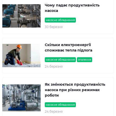
Чому падає продуктивність
насоса
насосне обладнання
30 березня
Скільки електроенергії
споживає тепла підлога
насосне обладнання
опалення
24 березня
Як змінюється продуктивність
насоса при різних режимах
роботи
насосне обладнання
24 березня