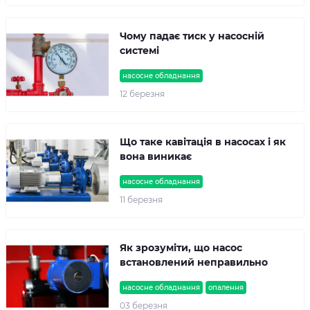
Чому падає тиск у насосній
системі
насосне обладнання
12 березня
Що таке кавітація в насосах і як
вона виникає
насосне обладнання
11 березня
Як зрозуміти, що насос
встановлений неправильно
насосне обладнання
опалення
03 березня