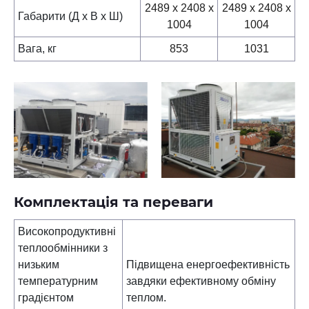
2489 х 2408 х
2489 х 2408 х
Габарити (Д х В х Ш)
1004
1004
Вага, кг
853
1031
Комплектація та переваги
Високопродуктивні
теплообмінники з
низьким
Підвищена енергоефективність
температурним
завдяки ефективному обміну
градієнтом
теплом.