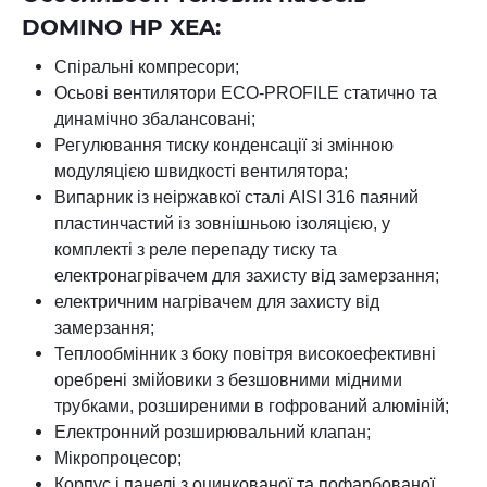
DOMINO HP XEA:
Спіральні к
омпресори;
Осьові вентилятори ECO-PROFILE статично та
динамічно збалансовані;
Регулювання тиску конденсації зі змінною
модуляцією швидкості вентилятора;
Випарник із неіржавкої сталі AISI 316 паяний
пластинчастий із зовнішньою ізоляцією, у
комплекті з реле перепаду тиску та
електронагрівачем для захисту від замерзання;
електричним нагрівачем для захисту від
замерзання;
Теплообмінник з боку повітря високоефективні
оребрені змійовики з безшовними мідними
трубками, розширеними в гофрований алюміній;
Електронний розширювальний клапан;
Мікропроцесор;
Корпус і панелі з оцинкованої та пофарбованої