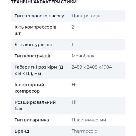
ТЕХНІЧНІ ХАРАКТЕРИСТИКИ
Тип теплового насосу
Повітря-вода
К-ть компрессорів,
2
шт
К-ть контурів, шт
1
Тип конструкції
Моноблок
Габаритні розміри (Д
2489 х 2408 х 1004
х В х Ш), мм
Інверторний
Ні
компресор
Розширювальний
Ні
бак
Тип випарника
Пластинчастий
Бренд
Thermocold