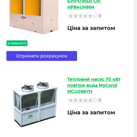
EVIPOWER CH-
HP84UMNM
0
Ціна за запитом
в наявності
Отримати розрахунок
Тепловий насос 70 кВт
повітря-вода MyCond
MCU066YH
0
Ціна за запитом