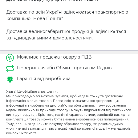
Доставка по всій Україні здійснюється транспортною
компанією "Нова Пошта"
Доставка великогабаритної продукціїї здійснюється
за індивідуальними домовленостями.
Можлива продажа товару з ПДВ
Повернення або Обмін - протягом 14 днів
Гарантія від виробника
Увага! Це офіційне сповіщення.
Ми прикладаємо всі можливі зусилля, щоб надати точну та достовірну
інформацію в описі товарів. Проте, слід зазначити, що джерелом цієї
інформації є виробник чи дистриб'ютор обладнання, і тому зображення
надані виключно як приклади товару і можуть відрізнятися від фактичного
вигляду продукції. Крім того, технічні характеристики, зовнішній вигляд та
комплектація товару можуть бути змінені виробником без попередження.
Тому, перш ніж здійснити покупку обраного товару, ми рекомендуємо
уточнити всі важливі для вас специфікації конкретної моделі у менеджерів
компанії Prof Portal.