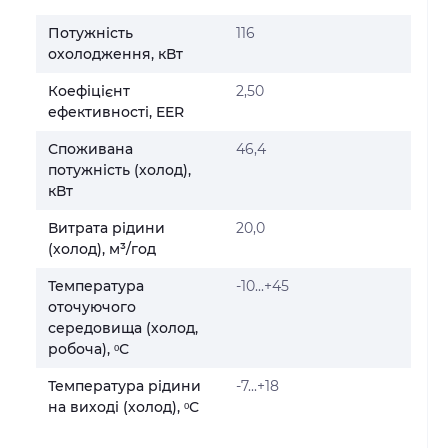
Потужність
116
охолодження, кВт
Коефіцієнт
2,50
ефективності, EER
Споживана
46,4
потужність (холод),
кВт
Витрата рідини
20,0
(холод), м³/год
Температура
-10...+45
оточуючого
середовища (холод,
робоча), ᵒС
Температура рідини
-7...+18
на виході (холод), ᵒС