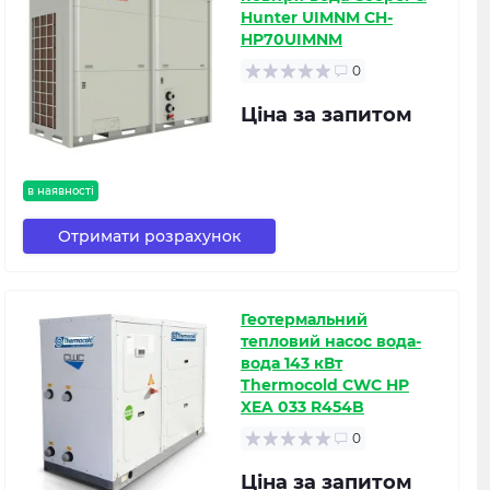
Hunter UIMNM CH-
HP70UIMNM
0
Ціна за запитом
в наявності
Отримати розрахунок
Геотермальний
тепловий насос вода-
вода 143 кВт
Thermocold CWC HP
XEA 033 R454B
0
Ціна за запитом