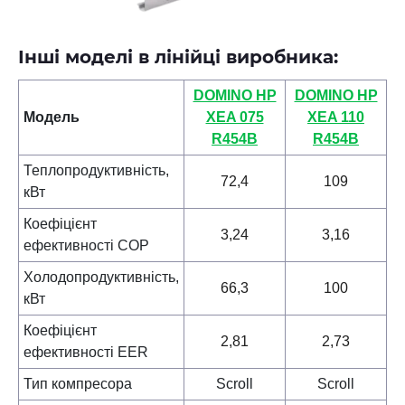
Інші моделі в лінійці виробника:
DOMINO HP
DOMINO HP
Модель
XEA 075
XEA 110
R454B
R454B
Теплопродуктивність,
72,4
109
кВт
Коефіцієнт
3,24
3,16
ефективності COP
Холодопродуктивність
,
66,3
100
кВт
Коефіцієнт
2,81
2,73
ефективності EER
Тип компресора
Scroll
Scroll