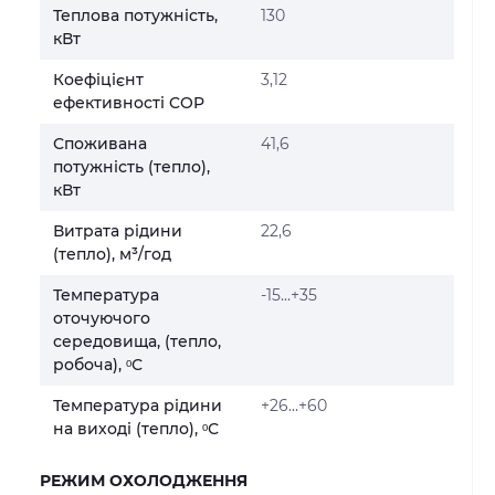
Теплова потужність,
130
кВт
Коефіцієнт
3,12
ефективності COP
Споживана
41,6
потужність (тепло),
кВт
Витрата рідини
22,6
(тепло), м³/год
Температура
-15...+35
оточуючого
середовища, (тепло,
робоча), ᵒС
Температура рідини
+26...+60
на виході (тепло), ᵒС
РЕЖИМ ОХОЛОДЖЕННЯ