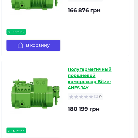
166 876 грн
в наличии
В корзину
Полугерметичный
поршневой
компрессор Bitzer
4NES-14Y
0
180 199 грн
в наличии