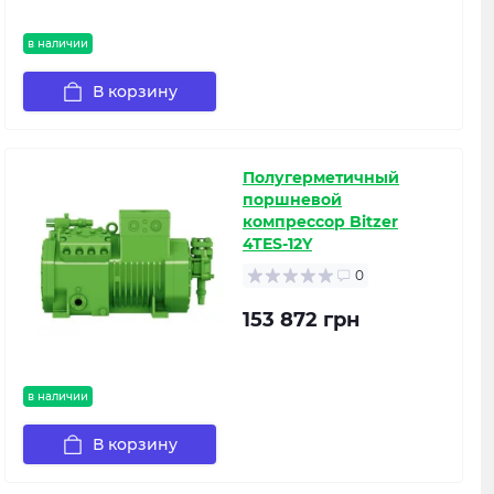
в наличии
В корзину
Полугерметичный
поршневой
компрессор Bitzer
4TES-12Y
0
153 872 грн
в наличии
В корзину