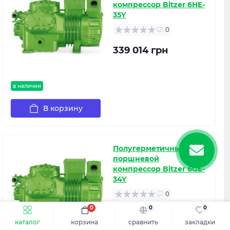
компрессор Bitzer 6HE-
35Y
0
339 014 грн
в наличии
В корзину
Полугерметичный
поршневой
компрессор Bitzer 6GE-
34Y
0
0
0
0
338 997 грн
каталог
корзина
сравнить
закладки