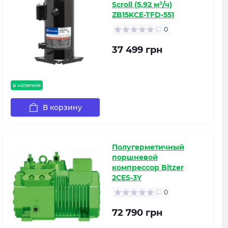
Scroll (5,92 м³/ч)
ZB15KCE-TFD-551
0
37 499 грн
в наличии
В корзину
Полугерметичный
поршневой
компрессор Bitzer
2CES-3Y
0
72 790 грн