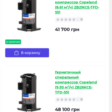
компрессор Copeland
(8,61 м³/ч) ZB21KCE-TFD-
551
0
41 700 грн
в наличии
В корзину
Герметичный
спиральный
компрессор Copeland
(9,95 м³/ч) ZB26KCE-
TFD-551
0
48 100 грн