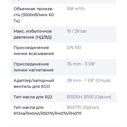
Объемная произв-
168 m³/h
сть (3500об/мин 60
Гц)
Макс. избыточное
19 / 28 bar
давление (НД/ВД)
Присоединение
DN 100
линии всасывания
Присоединение
76 mm - 3 1/8"
линии нагнетания
Адаптер/запорный
28 mm - 1 1/8" (Опція)
вентиль для ECO
Тип масла для R22
B150SH, B100 (Option)
Тип масла для
BSE170 (Option)
R134a/R404A/R507A/R407A/R407F