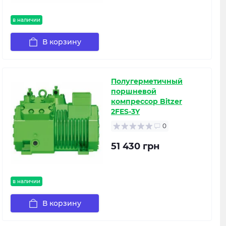
в наличии
В корзину
Полугерметичный
поршневой
компрессор Bitzer
2FES-3Y
0
51 430 грн
в наличии
В корзину