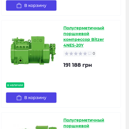
В корзину
Полугерметичный
поршневой
компрессор Bitzer
4NES-20Y
0
191 188 грн
в наличии
В корзину
Полугерметичный
поршневой