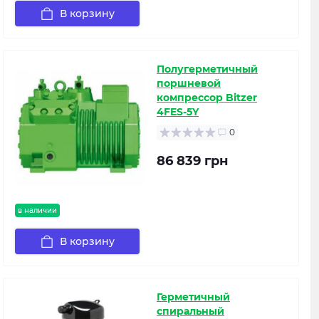
В корзину
Полугерметичный
поршневой
компрессор Bitzer
4FES-5Y
0
86 839 грн
в наличии
В корзину
Герметичный
спиральный