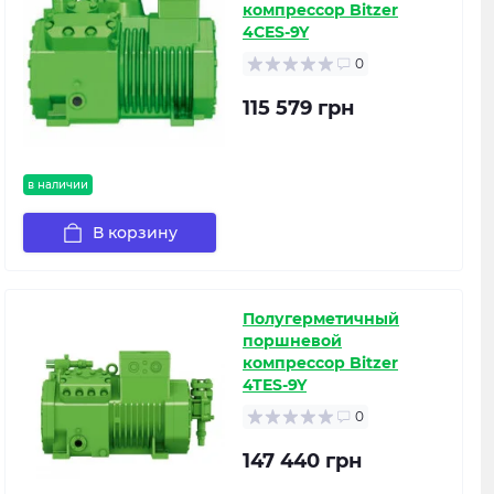
компрессор Bitzer
4CES-9Y
0
115 579 грн
в наличии
В корзину
Полугерметичный
поршневой
компрессор Bitzer
4TES-9Y
0
147 440 грн