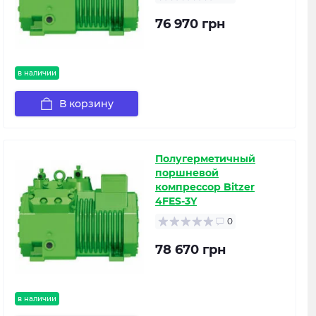
76 970 грн
в наличии
В корзину
Полугерметичный
поршневой
компрессор Bitzer
4FES-3Y
0
78 670 грн
в наличии