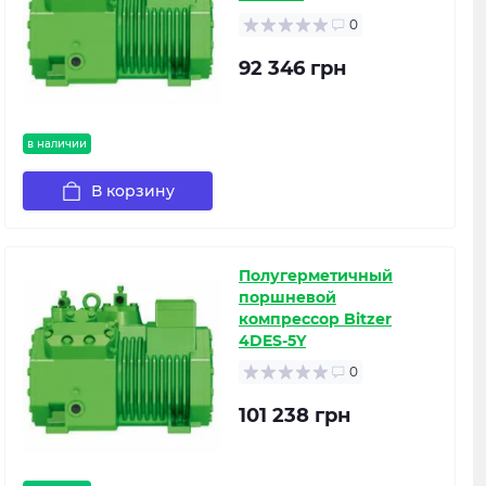
0
92 346 грн
в наличии
В корзину
Полугерметичный
поршневой
компрессор Bitzer
4DES-5Y
0
101 238 грн