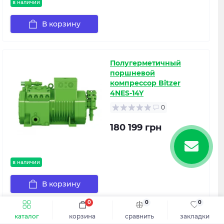
в наличии
В корзину
Полугерметичный
поршневой
компрессор Bitzer
4NES-14Y
0
180 199 грн
в наличии
В корзину
0
0
0
каталог
корзина
сравнить
закладки
Полугерметичный