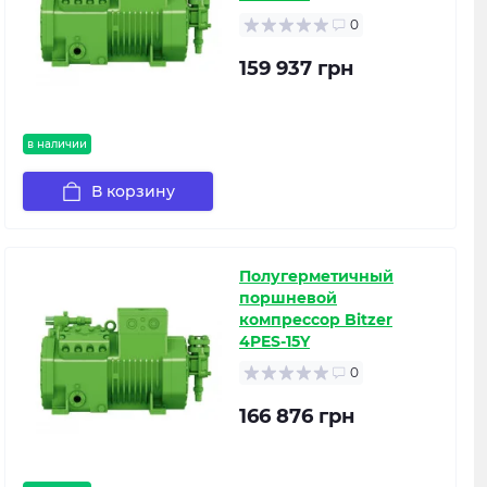
0
159 937 грн
в наличии
В корзину
Полугерметичный
поршневой
компрессор Bitzer
4PES-15Y
0
166 876 грн