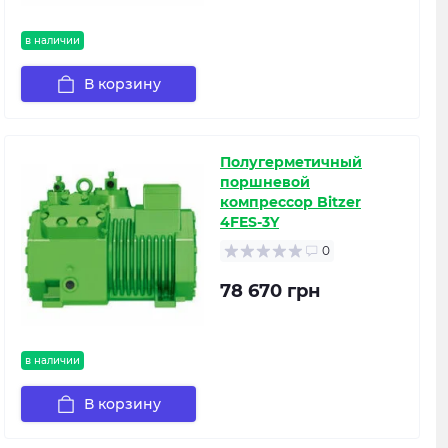
в наличии
В корзину
Полугерметичный
поршневой
компрессор Bitzer
4FES-3Y
0
78 670 грн
в наличии
В корзину