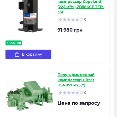
компрессор Copeland
(22,1 м³/ч) ZB58KCE-TFD-
551
0
91 980 грн
в наличии
В корзину
Полугерметичный
компрессор Bitzer
HSN8571-125(Y)
0
Цена по запросу