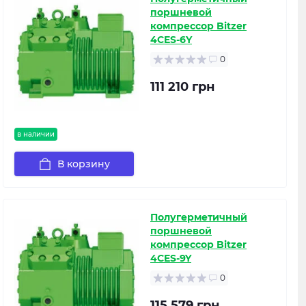
поршневой
компрессор Bitzer
4CES-6Y
0
111 210 грн
в наличии
В корзину
Полугерметичный
поршневой
компрессор Bitzer
4CES-9Y
0
115 579 грн