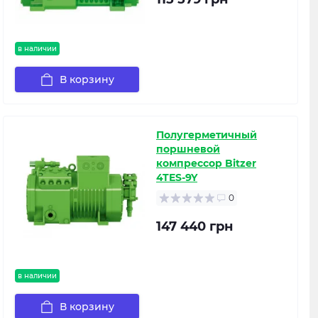
в наличии
В корзину
Полугерметичный
поршневой
компрессор Bitzer
4TES-9Y
0
147 440 грн
в наличии
В корзину