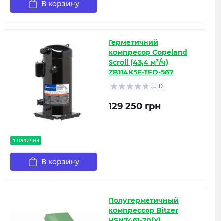
В корзину
Герметичний
компресор Copeland
Scroll (43,4 м³/ч)
ZB114K5E-TFD-567
0
129 250 грн
в наличии
В корзину
Полугерметичный
компрессор Bitzer
HSN7461-70(Y)