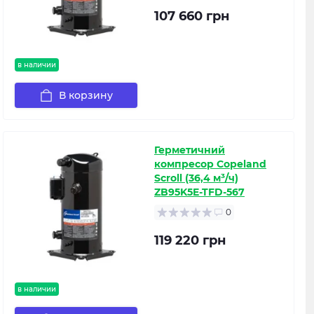
107 660 грн
в наличии
В корзину
Герметичний
компресор Copeland
Scroll (36,4 м³/ч)
ZB95K5E-TFD-567
0
119 220 грн
в наличии