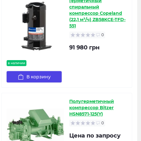
Герметичный
спиральный
компрессор Copeland
(22,1 м³/ч) ZB58KCE-TFD-
551
0
91 980 грн
в наличии
В корзину
Полугерметичный
компрессор Bitzer
HSN8571-125(Y)
0
Цена по запросу