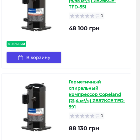
(9,95 м³/ч) ZB26KCE-
TFD-551
0
48 100 грн
в наличии
В корзину
Герметичный
спиральный
компрессор Copeland
(21,4 м³/ч) ZB57KCE-TFD-
591
0
88 130 грн