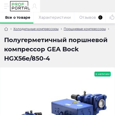
Все о товаре
Характеристики
Отзывов
0
Холодильные компрессоры
Поршневые компрессоры
По
Полугерметичный поршневой
компрессор GEA Bock
HGX56e/850-4
в наличии