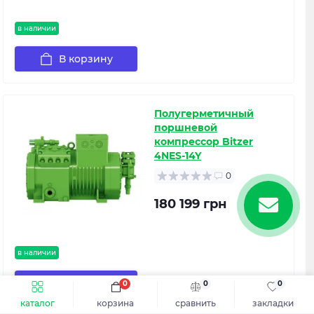
в наличии
В корзину
Полугерметичный
поршневой
компрессор Bitzer
4NES-14Y
0
180 199 грн
в наличии
В корзину
0
0
0
каталог
корзина
сравнить
закладки