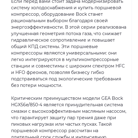
Если перед вами стоит задача модернизировать
систему холодоснабжения и купить поршневой
компрессор, оборудование Bock станет
рациональным выбором благодаря своей
энергоэффективности. В этой серии реализована
улучшенная геометрия потока газа, что снижает
гидравлическое сопротивление и повышает
общий КПД системы. Эти поршневые
компрессоры являются универсальными: они
легко интегрируются в мультикомпрессорные
станции и совместимы с широким спектром HFC
и HFO фреонов, позволяя бизнесу гибко
подстраиваться под экологические требования
без потери мощности.
Критическим преимуществом модели GEA Bock
HGX56e/850-4 является принудительная система
смазки с высокоэффективным масляным насосом,
что гарантирует защиту пар трения даже при
пиковых нагрузках или частых пусках. Такой
поршневой компрессор рассчитан на
длительный срок службы и интенсивную