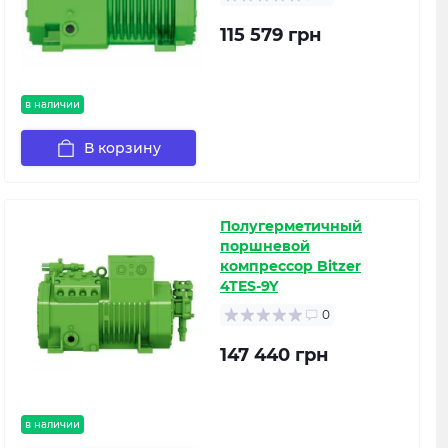
115 579 грн
в наличии
В корзину
Полугерметичный
поршневой
компрессор Bitzer
4TES-9Y
0
147 440 грн
в наличии