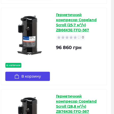
Герметичний
компресор Copeland
Scroll (25,7 м³/ч)
ZB66K5E-TFD-567
0
96 860 грн
в наличии
В корзину
Герметичний
компресор Copeland
Scroll (28,8 м³/ч)
ZB76K5E-TFD-567