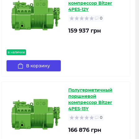
компрессор Bitzer
4PES-12Y
0
159 937 грн
в наличии
В корзину
Полугерметичный
поршневой
компрессор Bitzer
4PES-15Y
0
166 876 грн