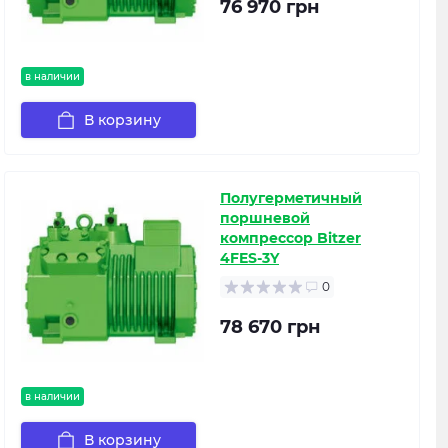
76 970 грн
в наличии
В корзину
Полугерметичный
поршневой
компрессор Bitzer
4FES-3Y
0
78 670 грн
в наличии
В корзину