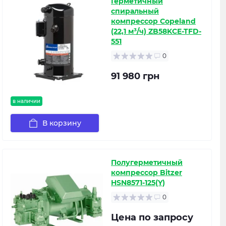
Герметичный
спиральный
компрессор Copeland
(22,1 м³/ч) ZB58KCE-TFD-
551
0
91 980 грн
в наличии
В корзину
Полугерметичный
компрессор Bitzer
HSN8571-125(Y)
0
Цена по запросу