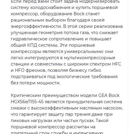
Если перед вами стоит задача модернизировать
систему холодоснабжения и купить поршневой
компрессор, оборудование Bock станет
рациональным выбором благодаря своей
энергоэффективности. В этой серии реализована
улучшенная геометрия потока газа, что снижает
гидравлическое сопротивление и повышает
общий КПД системы. Эти поршневые
компрессоры являются универсальными: они
легко интегрируются в мультикомпрессорные
станции и совместимы с широким спектром HFC
и HFO фреонов, позволяя бизнесу гибко
подстраиваться под экологические требования
без потери мощности.
Критическим преимуществом модели GEA Bock
HGX56e/1155-4S является принудительная система
смазки с высокоэффективным масляным насосом,
что гарантирует защиту пар трения даже при
пиковых нагрузках или частых пусках. Такой
поршневой компрессор рассчитан на
длительный срок службы и интенсивную