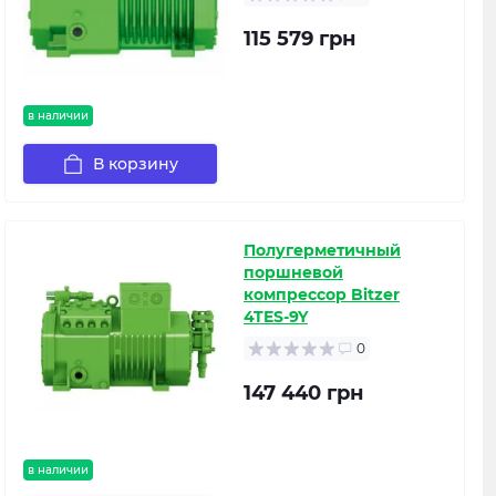
115 579 грн
в наличии
В корзину
Полугерметичный
поршневой
компрессор Bitzer
4TES-9Y
0
147 440 грн
в наличии