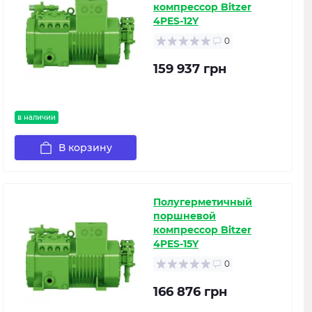
компрессор Bitzer
4PES-12Y
0
159 937 грн
в наличии
В корзину
Полугерметичный
поршневой
компрессор Bitzer
4PES-15Y
0
166 876 грн