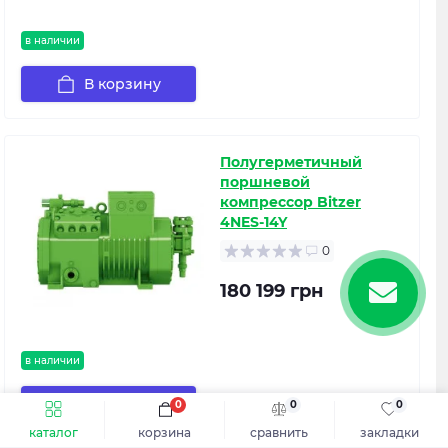
в наличии
В корзину
Полугерметичный
поршневой
компрессор Bitzer
4NES-14Y
0
180 199 грн
в наличии
В корзину
0
0
0
каталог
корзина
сравнить
закладки