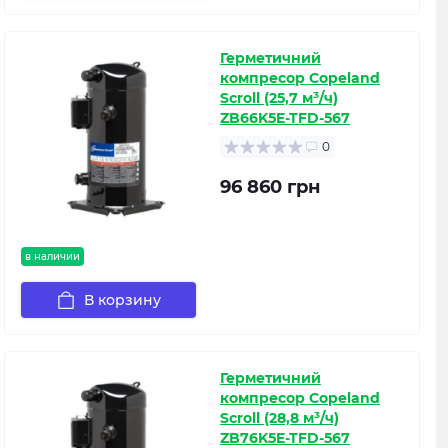
Герметичний
компресор Copeland
Scroll (25,7 м³/ч)
ZB66K5E-TFD-567
0
96 860 грн
в наличии
В корзину
Герметичний
компресор Copeland
Scroll (28,8 м³/ч)
ZB76K5E-TFD-567