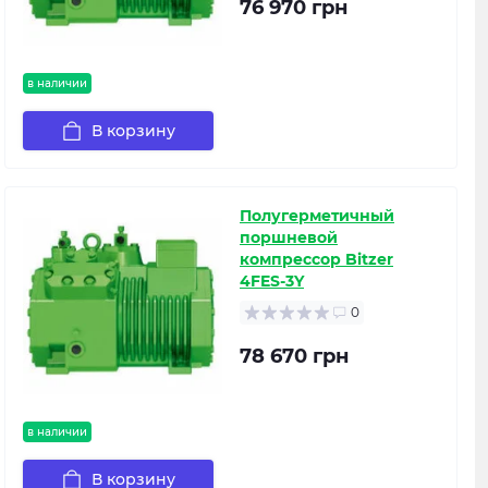
76 970 грн
в наличии
В корзину
Полугерметичный
поршневой
компрессор Bitzer
4FES-3Y
0
78 670 грн
в наличии
В корзину