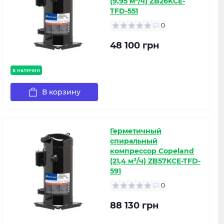
(9,95 м³/ч) ZB26KCE-
TFD-551
0
48 100 грн
в наличии
В корзину
Герметичный
спиральный
компрессор Copeland
(21,4 м³/ч) ZB57KCE-TFD-
591
0
88 130 грн