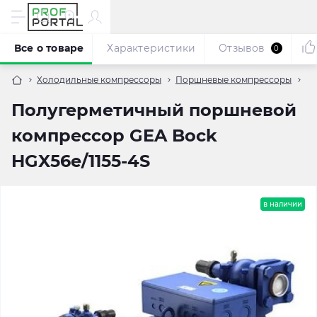
Все о товаре
Характеристики
Отзывов
0
Холодильные компрессоры
Поршневые компрессоры
По
Полугерметичный поршневой
компрессор GEA Bock
HGX56e/1155-4S
в наличии