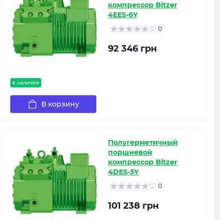
компрессор Bitzer
4EES-6Y
0
92 346 грн
в наличии
В корзину
Полугерметичный
поршневой
компрессор Bitzer
4DES-5Y
0
101 238 грн