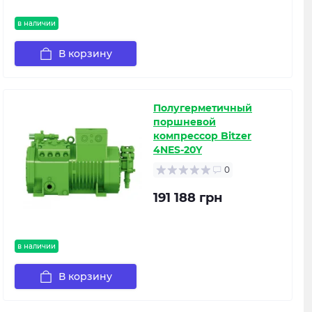
в наличии
В корзину
Полугерметичный
поршневой
компрессор Bitzer
4NES-20Y
0
191 188 грн
в наличии
В корзину