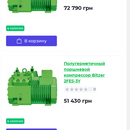
72 790 грн
в наличии
В корзину
Полугерметичный
поршневой
компрессор Bitzer
2FES-3Y
0
51 430 грн
в наличии