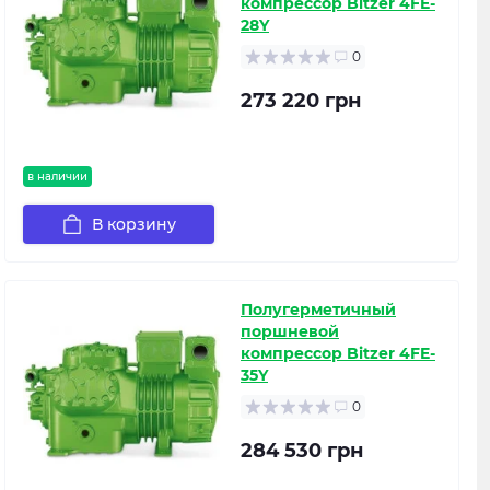
компрессор Bitzer 4FE-
28Y
0
273 220 грн
в наличии
В корзину
Полугерметичный
поршневой
компрессор Bitzer 4FE-
35Y
0
284 530 грн