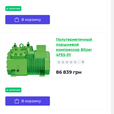
в наличии
В корзину
Полугерметичный
поршневой
компрессор Bitzer
4FES-5Y
0
86 839 грн
в наличии
В корзину