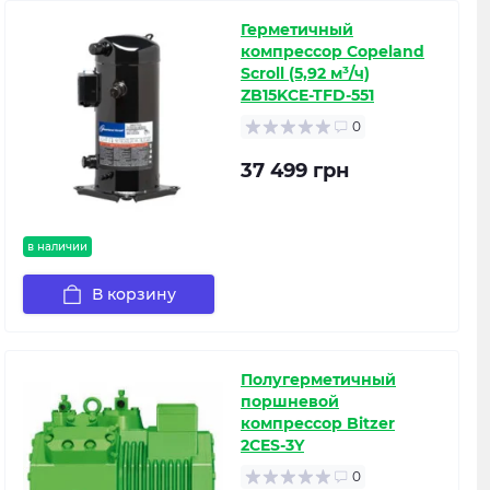
Герметичный
компрессор Copeland
Scroll (5,92 м³/ч)
ZB15KCE-TFD-551
0
37 499 грн
в наличии
В корзину
Полугерметичный
поршневой
компрессор Bitzer
2CES-3Y
0