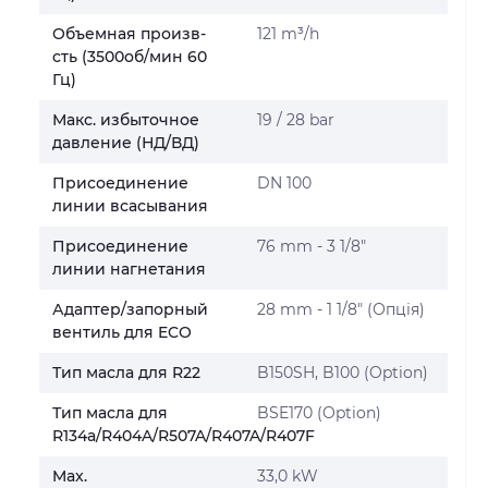
Объемная произв-
121 m³/h
сть (3500об/мин 60
Гц)
Макс. избыточное
19 / 28 bar
давление (НД/ВД)
Присоединение
DN 100
линии всасывания
Присоединение
76 mm - 3 1/8"
линии нагнетания
Адаптер/запорный
28 mm - 1 1/8" (Опція)
вентиль для ECO
Тип масла для R22
B150SH, B100 (Option)
Тип масла для
BSE170 (Option)
R134a/R404A/R507A/R407A/R407F
Max.
33,0 kW