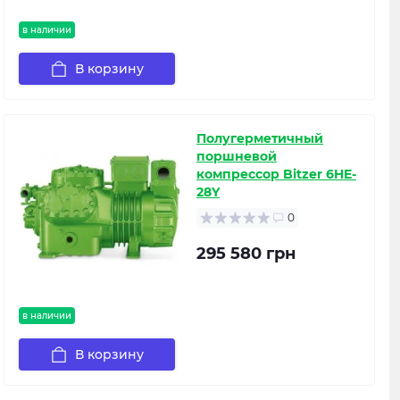
в наличии
В корзину
Полугерметичный
поршневой
компрессор Bitzer 6HE-
28Y
0
295 580 грн
в наличии
В корзину