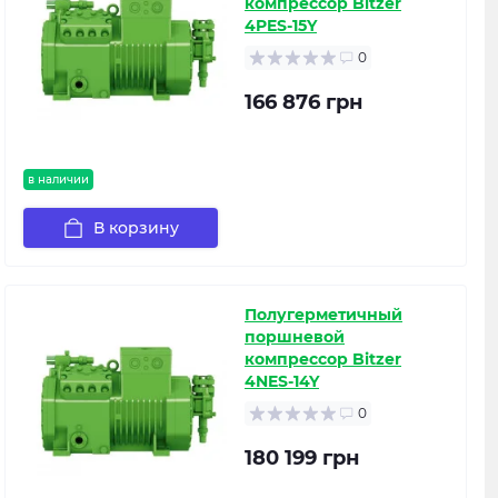
компрессор Bitzer
4PES-15Y
0
166 876 грн
в наличии
В корзину
Полугерметичный
поршневой
компрессор Bitzer
4NES-14Y
0
180 199 грн