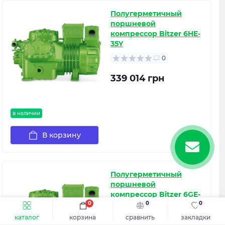
Полугерметичный
поршневой
компрессор Bitzer 6HE-
35Y
0
339 014 грн
в наличии
В корзину
Полугерметичный
поршневой
компрессор Bitzer 6GE-
34Y
0
0
0
каталог
корзина
сравнить
закладки
0