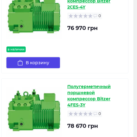
компрессор Bitzer
2CES-4Y
0
76 970 грн
в наличии
В корзину
Полугерметичный
поршневой
компрессор Bitzer
4FES-3Y
0
78 670 грн