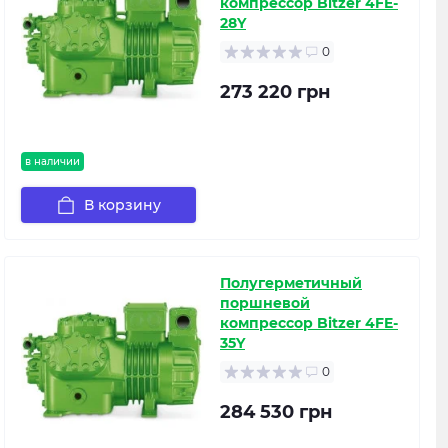
компрессор Bitzer 4FE-
28Y
0
273 220 грн
в наличии
В корзину
Полугерметичный
поршневой
компрессор Bitzer 4FE-
35Y
0
284 530 грн