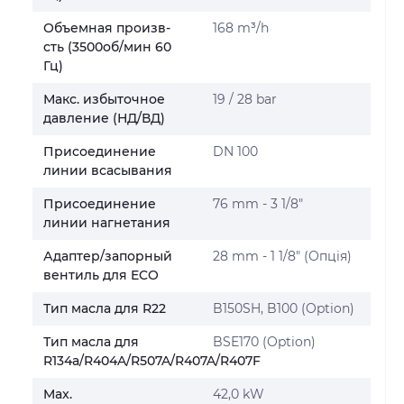
Объемная произв-
168 m³/h
сть (3500об/мин 60
Гц)
Макс. избыточное
19 / 28 bar
давление (НД/ВД)
Присоединение
DN 100
линии всасывания
Присоединение
76 mm - 3 1/8"
линии нагнетания
Адаптер/запорный
28 mm - 1 1/8" (Опція)
вентиль для ECO
Тип масла для R22
B150SH, B100 (Option)
Тип масла для
BSE170 (Option)
R134a/R404A/R507A/R407A/R407F
Max.
42,0 kW