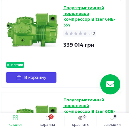
Полугерметичный
поршневой
компрессор Bitzer 6HE-
35Y
0
339 014 грн
в наличии
В корзину
Полугерметичный
поршневой
компрессор Bitzer 6GE-
34Y
0
0
0
каталог
корзина
сравнить
закладки
0