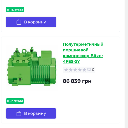
в наличии
В корзину
Полугерметичный
поршневой
компрессор Bitzer
4FES-5Y
0
86 839 грн
в наличии
В корзину