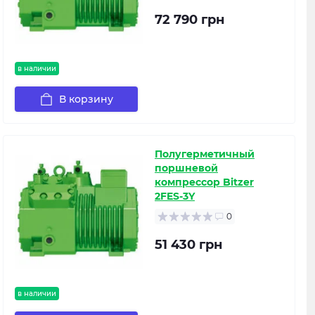
72 790 грн
в наличии
В корзину
Полугерметичный
поршневой
компрессор Bitzer
2FES-3Y
0
51 430 грн
в наличии