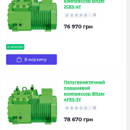
компрессор Bitzer
2CES-4Y
0
76 970 грн
в наличии
В корзину
Полугерметичный
поршневой
компрессор Bitzer
4FES-3Y
0
78 670 грн