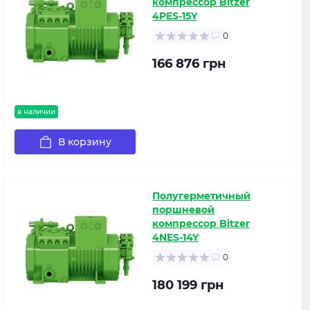
компрессор Bitzer
4PES-15Y
0
166 876 грн
в наличии
В корзину
Полугерметичный
поршневой
компрессор Bitzer
4NES-14Y
0
180 199 грн