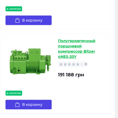
в наличии
В корзину
Полугерметичный
поршневой
компрессор Bitzer
4NES-20Y
0
191 188 грн
в наличии
В корзину