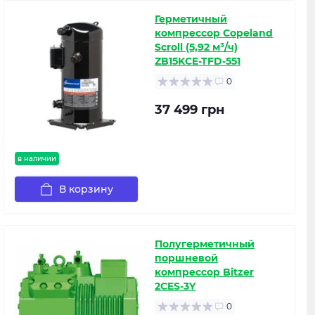
Герметичный
компрессор Copeland
Scroll (5,92 м³/ч)
ZB15KCE-TFD-551
0
37 499 грн
в наличии
В корзину
Полугерметичный
поршневой
компрессор Bitzer
2CES-3Y
0