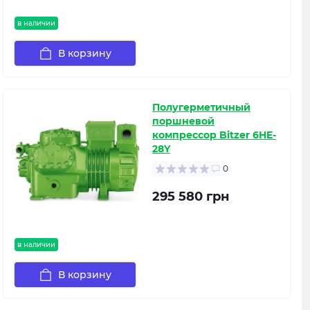
в наличии
В корзину
Полугерметичный
поршневой
компрессор Bitzer 6HE-
28Y
0
295 580 грн
в наличии
В корзину