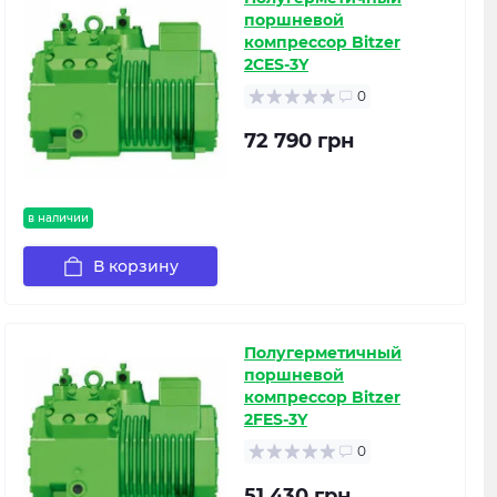
поршневой
компрессор Bitzer
2CES-3Y
0
72 790 грн
в наличии
В корзину
Полугерметичный
поршневой
компрессор Bitzer
2FES-3Y
0
51 430 грн