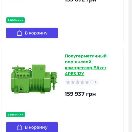
в наличии
В корзину
Полугерметичный
поршневой
компрессор Bitzer
4PES-12Y
0
159 937 грн
в наличии
В корзину