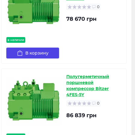
0
78 670 грн
в наличии
В корзину
Полугерметичный
поршневой
компрессор Bitzer
4FES-5Y
0
86 839 грн