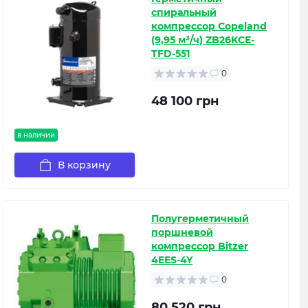
спиральный
компрессор Copeland
(9,95 м³/ч) ZB26KCE-
TFD-551
0
48 100 грн
в наличии
В корзину
Полугерметичный
поршневой
компрессор Bitzer
4EES-4Y
0
80 520 грн