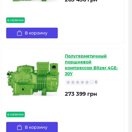
в наличии
В корзину
Полугерметичный
поршневой
компрессор Bitzer 4GE-
30Y
0
273 399 грн
в наличии
В корзину