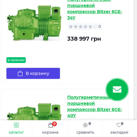
поршневой
компрессор Bitzer 6GE-
34Y
0
338 997 грн
в наличии
В корзину
Полугерметичный
поршневой
компрессор Bitzer 6GE-
40Y
0
0
0
0
каталог
корзина
сравнить
закладки
362 144 грн