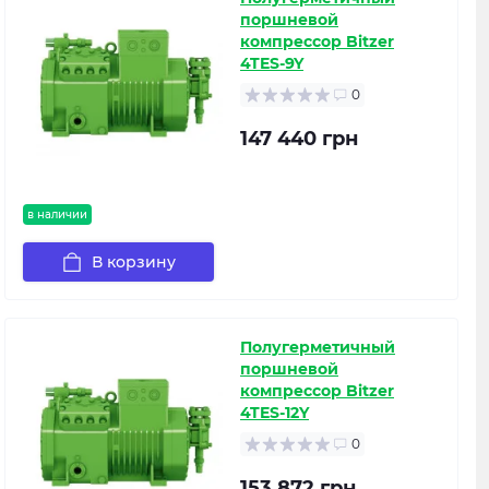
поршневой
компрессор Bitzer
4TES-9Y
0
147 440 грн
в наличии
В корзину
Полугерметичный
поршневой
компрессор Bitzer
4TES-12Y
0
153 872 грн