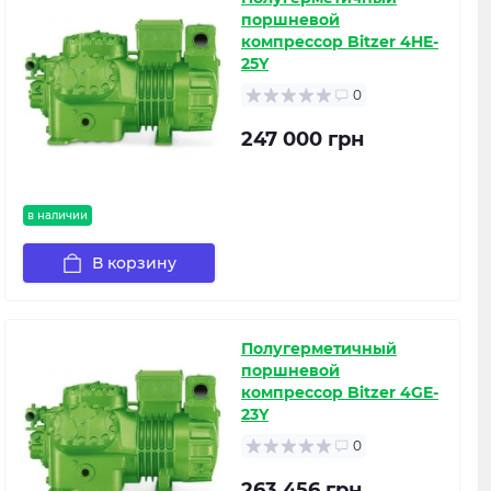
поршневой
компрессор Bitzer 4HE-
25Y
0
247 000 грн
в наличии
В корзину
Полугерметичный
поршневой
компрессор Bitzer 4GE-
23Y
0
263 456 грн